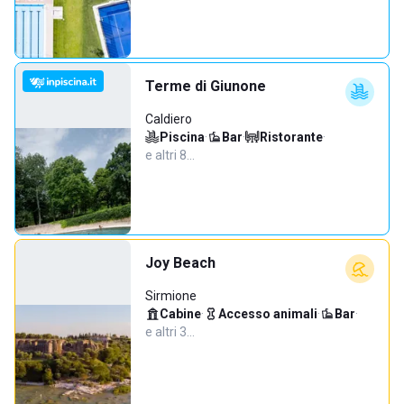
Terme di Giunone
Caldiero
Piscina
·
Bar
·
Ristorante
·
e altri 8…
Joy Beach
Sirmione
Cabine
·
Accesso animali
·
Bar
·
e altri 3…