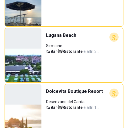
Lugana Beach
Sirmione
Bar
·
Ristorante
·
e altri 3…
Dolcevita Boutique Resort
Desenzano del Garda
Bar
·
Ristorante
·
e altri 1…