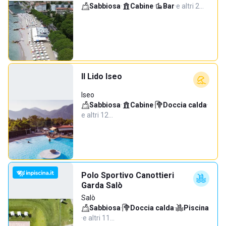
Sabbiosa
·
Cabine
·
Bar
·
e altri 2…
Il Lido Iseo
Iseo
Sabbiosa
·
Cabine
·
Doccia calda
·
e altri 12…
Polo Sportivo Canottieri
Garda Salò
Salò
Sabbiosa
·
Doccia calda
·
Piscina
·
e altri 11…