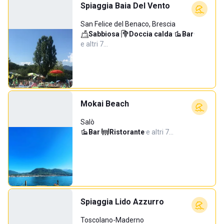
Spiaggia Baia Del Vento
San Felice del Benaco, Brescia
Sabbiosa
·
Doccia calda
·
Bar
·
e altri 7…
Mokai Beach
Salò
Bar
·
Ristorante
·
e altri 7…
Spiaggia Lido Azzurro
Toscolano-Maderno