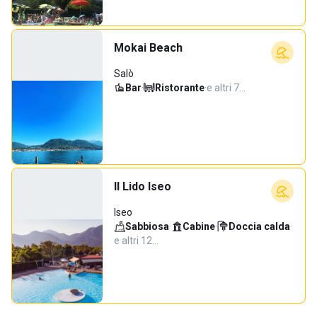
Mokai Beach
Salò
Bar
·
Ristorante
·
e altri 7…
Il Lido Iseo
Iseo
Sabbiosa
·
Cabine
·
Doccia calda
·
e altri 12…