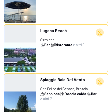
Lugana Beach
Sirmione
Bar
·
Ristorante
·
e altri 3…
Spiaggia Baia Del Vento
San Felice del Benaco, Brescia
Sabbiosa
·
Doccia calda
·
Bar
·
e altri 7…