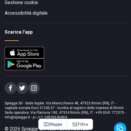
Gestione cookie
Accessibilità digitale
Scarica l'app
Spiagge Srl - Sede legale: Via Marecchiese 48, 47923 Rimini (RN), IT -
capitale sociale Euro 31245,57 - Iscritta al registro delle imprese di Rimini
Sede operativa: Via Flaminia 180, 47924 Rimini (RN), IT
-
+39 0541 772375
-
info@spiagge.it
- p.i./c.f. 04536640404
Mappa
Filtra
©
2026
Spiagge Srl. Tutti i diritti riservati.