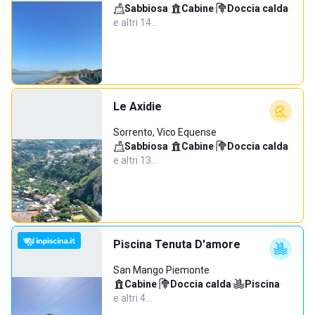
Sabbiosa
·
Cabine
·
Doccia calda
·
e altri 14…
Le Axidie
Sorrento, Vico Equense
Sabbiosa
·
Cabine
·
Doccia calda
·
e altri 13…
Piscina Tenuta D'amore
San Mango Piemonte
Cabine
·
Doccia calda
·
Piscina
·
e altri 4…