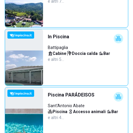
e altri 7…
In Piscina
Battipaglia
Cabine
·
Doccia calda
·
Bar
·
e altri 5…
Piscina PARÁDEISOS
Sant'Antonio Abate
Piscina
·
Accesso animali
·
Bar
·
e altri 4…