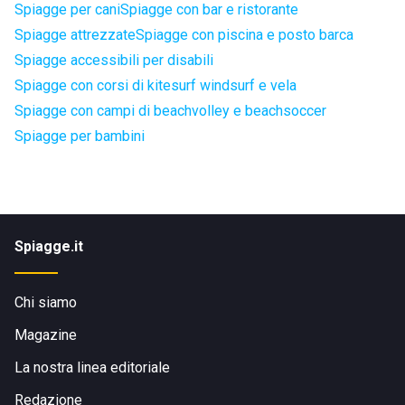
Spiagge per cani
Spiagge con bar e ristorante
Spiagge attrezzate
Spiagge con piscina e posto barca
Spiagge accessibili per disabili
Spiagge con corsi di kitesurf windsurf e vela
Spiagge con campi di beachvolley e beachsoccer
Spiagge per bambini
Spiagge.it
Chi siamo
Magazine
La nostra linea editoriale
Redazione