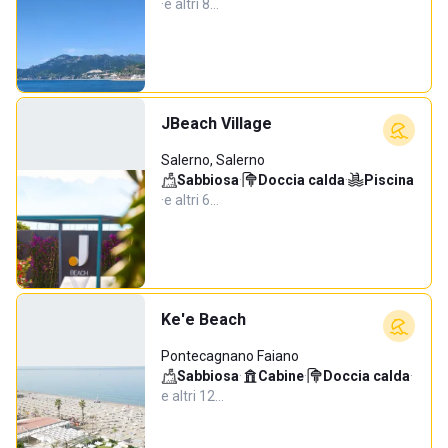
·
e altri 8…
JBeach Village
Salerno, Salerno
Sabbiosa
·
Doccia calda
·
Piscina
·
e altri 6…
Ke'e Beach
Pontecagnano Faiano
Sabbiosa
·
Cabine
·
Doccia calda
·
e altri 12…