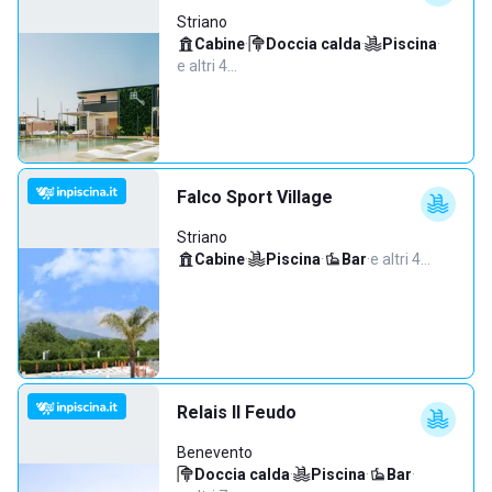
Striano
Cabine
·
Doccia calda
·
Piscina
·
e altri 4…
Falco Sport Village
Striano
Cabine
·
Piscina
·
Bar
·
e altri 4…
Relais Il Feudo
Benevento
Doccia calda
·
Piscina
·
Bar
·