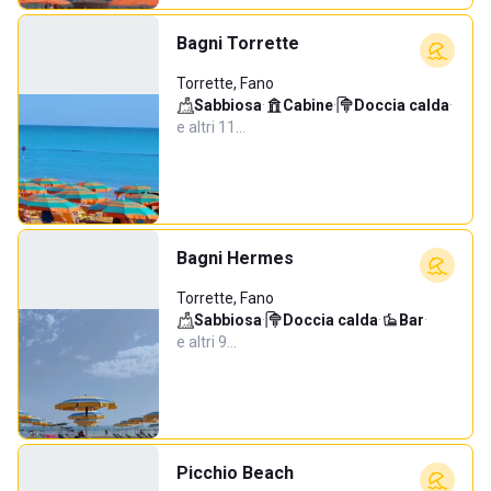
Bagni Torrette
Torrette, Fano
Sabbiosa
·
Cabine
·
Doccia calda
·
e altri 11…
Bagni Hermes
Torrette, Fano
Sabbiosa
·
Doccia calda
·
Bar
·
e altri 9…
Picchio Beach