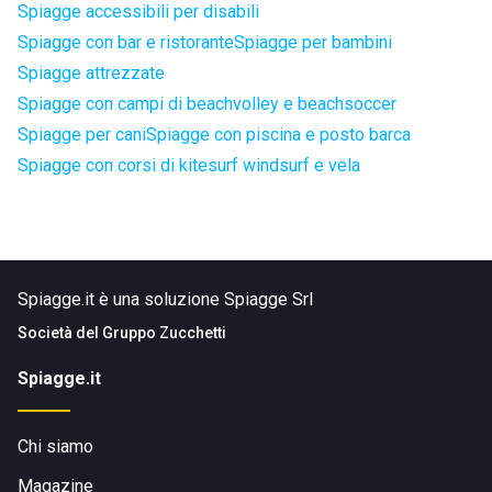
Spiagge accessibili per disabili
Spiagge con bar e ristorante
Spiagge per bambini
Spiagge attrezzate
Spiagge con campi di beachvolley e beachsoccer
Spiagge per cani
Spiagge con piscina e posto barca
Spiagge con corsi di kitesurf windsurf e vela
Spiagge.it è una soluzione Spiagge Srl
Società del
Gruppo Zucchetti
Spiagge.it
Chi siamo
Magazine