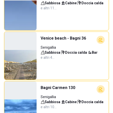
Sabbiosa
·
Cabine
·
Doccia calda
·
e altri 11…
Venice beach - Bagni 36
Senigallia
Sabbiosa
·
Doccia calda
·
Bar
·
e altri 4…
Bagni Carmen 130
Senigallia
Sabbiosa
·
Cabine
·
Doccia calda
·
e altri 10…