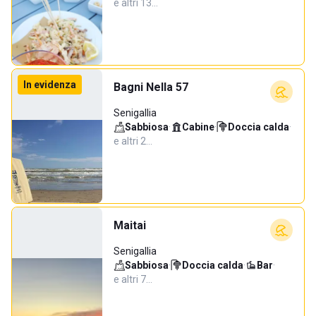
e altri 13…
In evidenza
Bagni Nella 57
Senigallia
Sabbiosa
·
Cabine
·
Doccia calda
·
e altri 2…
Maitai
Senigallia
Sabbiosa
·
Doccia calda
·
Bar
·
e altri 7…