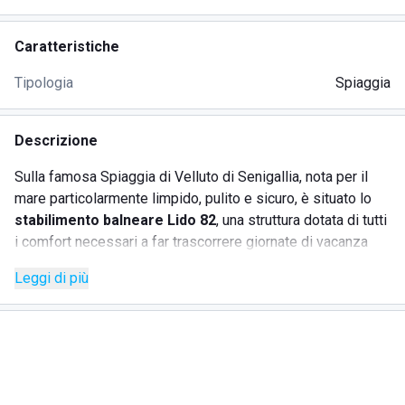
Caratteristiche
Tipologia
Spiaggia
Descrizione
Sulla famosa Spiaggia di Velluto di Senigallia, nota per il
mare particolarmente limpido, pulito e sicuro, è situato lo
stabilimento balneare Lido 82
, una struttura dotata di tutti
i comfort necessari a far trascorrere giornate di vacanza
all'insegna del divertimento e del relax alla propria clientela.
Leggi di più
All'interno della struttura, aperta tutti i giorni da mattina a
sera, è possibile
prenotare un lettino e un ombrellone
per rilassarsi comodamente in spiaggia e
usufruire delle
docce calde e fredde
e delle comode
cabine
spogliatoio
.
Nello specifico, i servizi offerti dal lido sono: