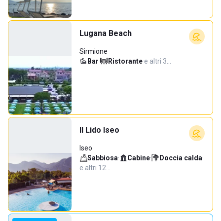
Lugana Beach
Sirmione
Bar
·
Ristorante
·
e altri 3…
Il Lido Iseo
Iseo
Sabbiosa
·
Cabine
·
Doccia calda
·
e altri 12…