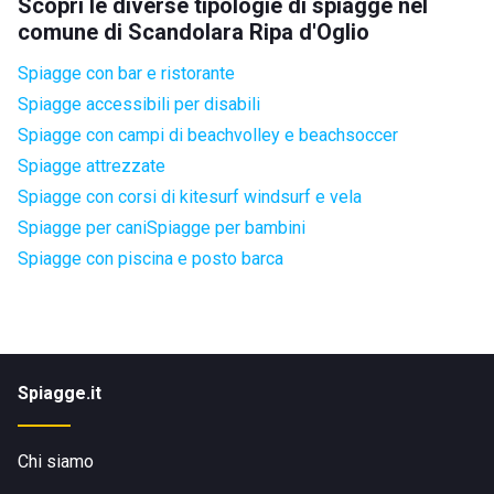
Scopri le diverse tipologie di spiagge nel
comune di Scandolara Ripa d'Oglio
Spiagge con bar e ristorante
Spiagge accessibili per disabili
Spiagge con campi di beachvolley e beachsoccer
Spiagge attrezzate
Spiagge con corsi di kitesurf windsurf e vela
Spiagge per cani
Spiagge per bambini
Spiagge con piscina e posto barca
Spiagge.it
Chi siamo