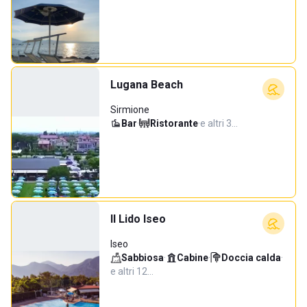
Lugana Beach
Sirmione
Bar
·
Ristorante
·
e altri 3…
Il Lido Iseo
Iseo
Sabbiosa
·
Cabine
·
Doccia calda
·
e altri 12…