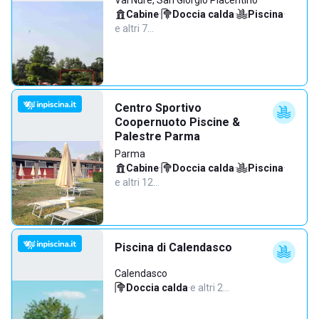
Val Nure, San Giorgio Piacentino
Cabine
·
Doccia calda
·
Piscina
·
e altri 7…
Centro Sportivo
Coopernuoto Piscine &
Palestre Parma
Parma
Cabine
·
Doccia calda
·
Piscina
·
e altri 12…
Piscina di Calendasco
Calendasco
Doccia calda
·
e altri 2…