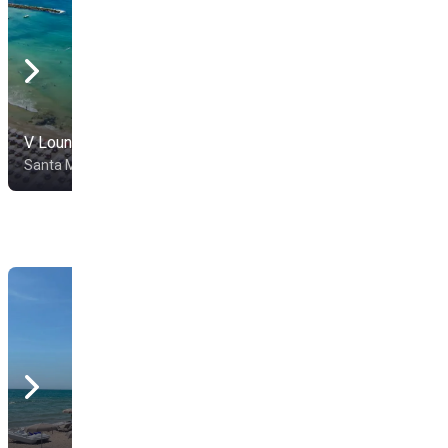
Mediterraneo Beach
V Lounge Beach
Resort
Santa Marinella
Santa Marinella