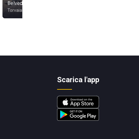
Belvedere Ritual Night
Stabilimento Tirreno
Torvaianica
Ladispoli
Scarica l'app