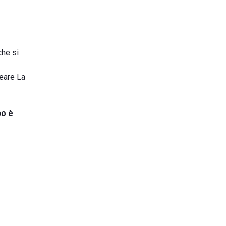
che si
neare La
bo è