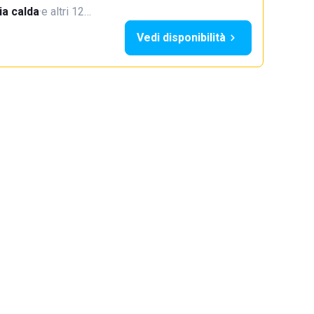
a calda
·
e altri 12…
Vedi disponibilità