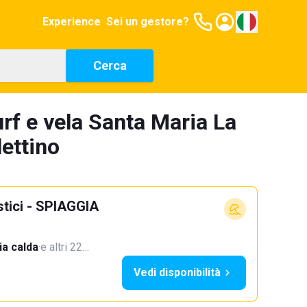
Experience
Sei un gestore?
Cerca
rf e vela Santa Maria La
lettino
stici - SPIAGGIA
a calda
·
e altri 22…
Vedi disponibilità