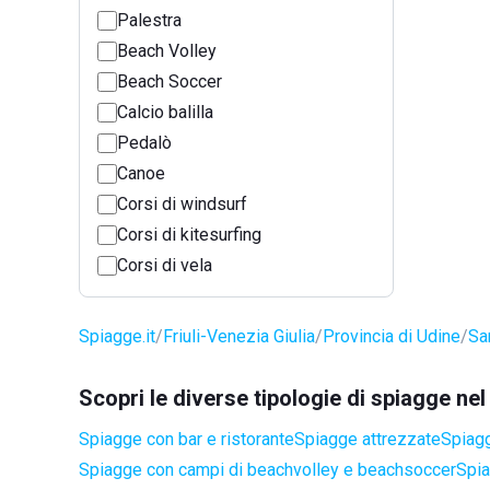
Palestra
Beach Volley
Beach Soccer
Calcio balilla
Pedalò
Canoe
Corsi di windsurf
Corsi di kitesurfing
Corsi di vela
Spiagge.it
Friuli-Venezia Giulia
Provincia di Udine
Sa
Scopri le diverse tipologie di spiagge n
Spiagge con bar e ristorante
Spiagge attrezzate
Spiagg
Spiagge con campi di beachvolley e beachsoccer
Spia