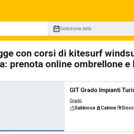
Seleziona date
gge con corsi di kitesurf windsu
a: prenota online ombrellone e 
GIT Grado Impianti Turi
Grado
Sabbiosa
·
Cabine
·
Docci