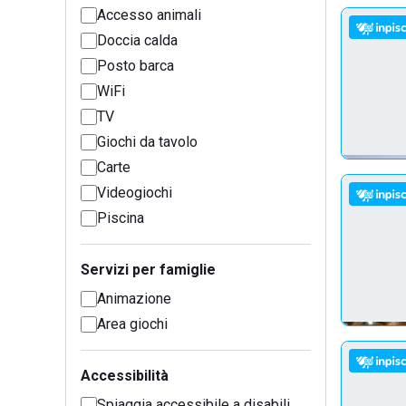
Accesso animali
Doccia calda
Posto barca
WiFi
TV
Giochi da tavolo
Carte
Videogiochi
Piscina
Servizi per famiglie
Animazione
Area giochi
Accessibilità
Spiaggia accessibile a disabili