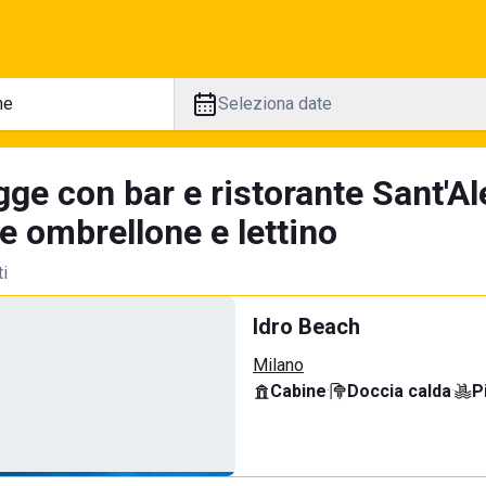
Seleziona date
gge con bar e ristorante Sant'A
e ombrellone e lettino
ti
Idro Beach
Milano
Cabine
·
Doccia calda
·
P