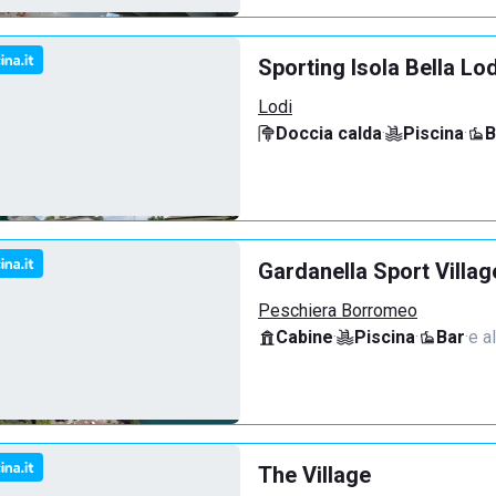
Sporting Isola Bella Lod
Lodi
Doccia calda
·
Piscina
·
B
Gardanella Sport Villag
Peschiera Borromeo
Cabine
·
Piscina
·
Bar
·
e al
The Village