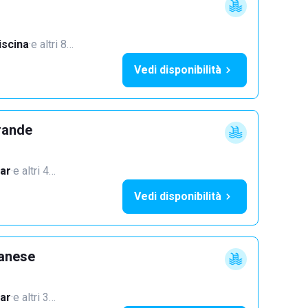
iscina
·
e altri 8…
Vedi disponibilità
rande
ar
·
e altri 4…
Vedi disponibilità
lanese
ar
·
e altri 3…