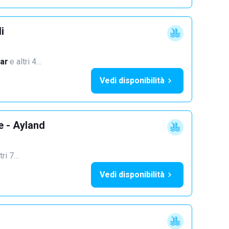
i
ar
·
e altri 4…
Vedi disponibilità
e - Ayland
tri 7…
Vedi disponibilità