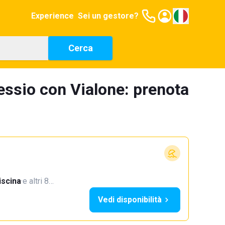
Experience
Sei un gestore?
Cerca
lessio con Vialone: prenota
iscina
·
e altri 8…
Vedi disponibilità