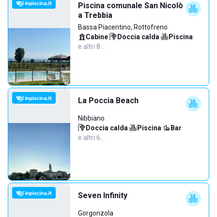
Piscina comunale San Nicolò
a Trebbia
Bassa Piacentino, Rottofreno
Cabine
·
Doccia calda
·
Piscina
·
e altri 8…
La Poccia Beach
Nibbiano
Doccia calda
·
Piscina
·
Bar
·
e altri 6…
Seven Infinity
Gorgonzola