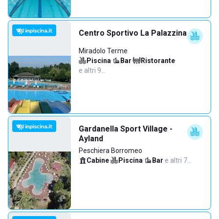
Centro Sportivo La Palazzina
Miradolo Terme
Piscina
·
Bar
·
Ristorante
·
e altri 9…
Gardanella Sport Village -
Ayland
Peschiera Borromeo
Cabine
·
Piscina
·
Bar
·
e altri 7…