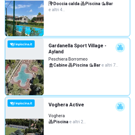
Doccia calda
·
Piscina
·
Bar
·
e altri 4…
Gardanella Sport Village -
Ayland
Peschiera Borromeo
Cabine
·
Piscina
·
Bar
·
e altri 7…
Voghera Active
Voghera
Piscina
·
e altri 2…