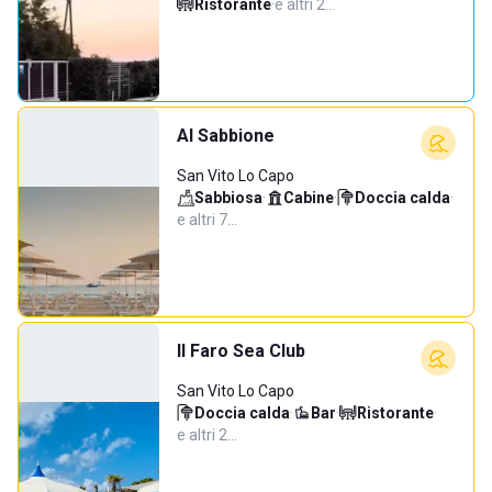
Ristorante
·
e altri 2…
Al Sabbione
San Vito Lo Capo
Sabbiosa
·
Cabine
·
Doccia calda
·
e altri 7…
Il Faro Sea Club
San Vito Lo Capo
Doccia calda
·
Bar
·
Ristorante
·
e altri 2…