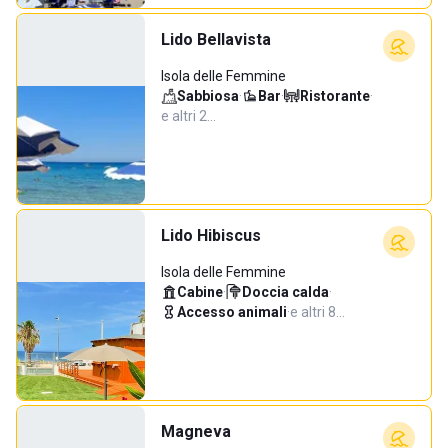
Lido Bellavista
Isola delle Femmine
Sabbiosa
·
Bar
·
Ristorante
·
e altri 2…
Lido Hibiscus
Isola delle Femmine
Cabine
·
Doccia calda
·
Accesso animali
·
e altri 8…
Magneva