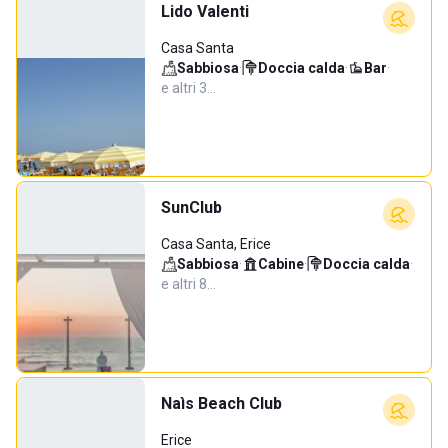
Lido Valenti
Casa Santa
Sabbiosa
·
Doccia calda
·
Bar
·
e altri 3…
SunClub
Casa Santa, Erice
Sabbiosa
·
Cabine
·
Doccia calda
·
e altri 8…
Naìs Beach Club
Erice