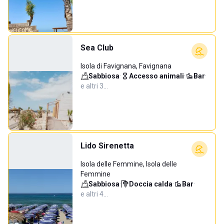
Sea Club
Isola di Favignana, Favignana
Sabbiosa
·
Accesso animali
·
Bar
·
e altri 3…
Lido Sirenetta
Isola delle Femmine, Isola delle
Femmine
Sabbiosa
·
Doccia calda
·
Bar
·
e altri 4…