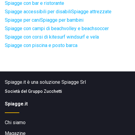
Spiagge con bar e ristorante
Spiagge accessibili per disabili
Spiagge attrezzate
Spiagge per cani
Spiagge per bambini
Spiagge con campi di beachvolley e beachsoccer
Spiagge con corsi di kitesurf windsurf e vela
Spiagge con piscina e posto barca
Spiagge.it è una soluzione Spiagge Srl
Società del
Gruppo Zucchetti
Spiagge.it
Chi siamo
Magazine