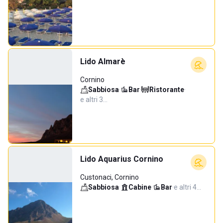
Lido Almarè
Cornino
Sabbiosa
·
Bar
·
Ristorante
·
e altri 3…
Lido Aquarius Cornino
Custonaci, Cornino
Sabbiosa
·
Cabine
·
Bar
·
e altri 4…