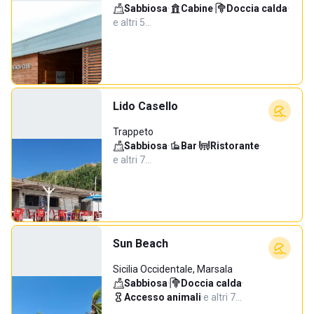
Sabbiosa
·
Cabine
·
Doccia calda
·
e altri 5…
Lido Casello
Trappeto
Sabbiosa
·
Bar
·
Ristorante
·
e altri 7…
Sun Beach
Sicilia Occidentale, Marsala
Sabbiosa
·
Doccia calda
·
Accesso animali
·
e altri 7…