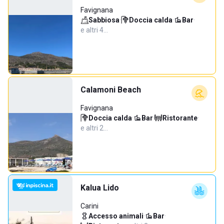
Favignana
Sabbiosa
·
Doccia calda
·
Bar
·
e altri 4…
Calamoni Beach
Favignana
Doccia calda
·
Bar
·
Ristorante
·
e altri 2…
Kalua Lido
Carini
Accesso animali
·
Bar
·