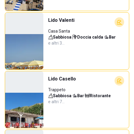
Lido Valenti
Casa Santa
Sabbiosa
·
Doccia calda
·
Bar
·
e altri 3…
Lido Casello
Trappeto
Sabbiosa
·
Bar
·
Ristorante
·
e altri 7…