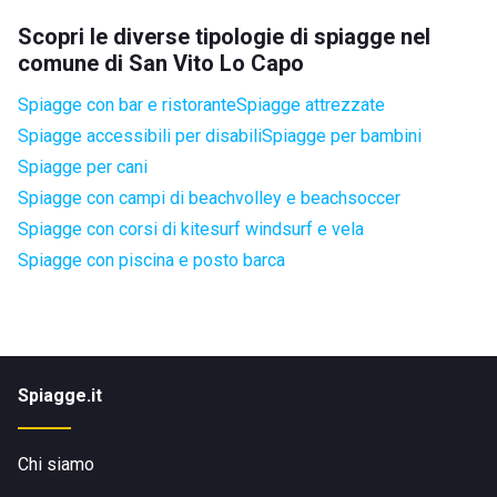
Scopri le diverse tipologie di spiagge nel
comune di San Vito Lo Capo
Spiagge con bar e ristorante
Spiagge attrezzate
Spiagge accessibili per disabili
Spiagge per bambini
Spiagge per cani
Spiagge con campi di beachvolley e beachsoccer
Spiagge con corsi di kitesurf windsurf e vela
Spiagge con piscina e posto barca
Spiagge.it
Chi siamo