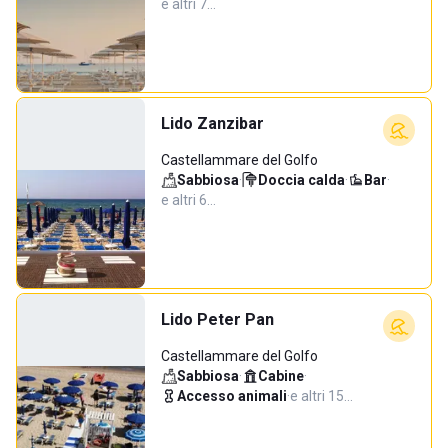
e altri 7…
Lido Zanzibar
Castellammare del Golfo
Sabbiosa
·
Doccia calda
·
Bar
·
e altri 6…
Lido Peter Pan
Castellammare del Golfo
Sabbiosa
·
Cabine
·
Accesso animali
·
e altri 15…