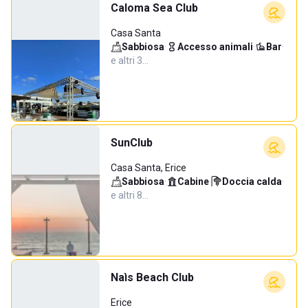
Caloma Sea Club
Casa Santa
Sabbiosa
·
Accesso animali
·
Bar
·
e altri 3…
SunClub
Casa Santa, Erice
Sabbiosa
·
Cabine
·
Doccia calda
·
e altri 8…
Naìs Beach Club
Erice