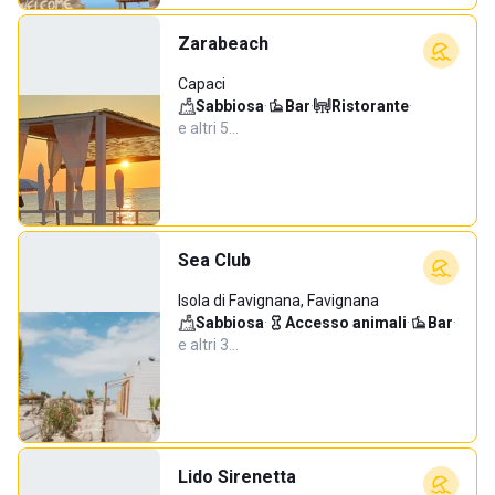
Zarabeach
Capaci
Sabbiosa
·
Bar
·
Ristorante
·
e altri 5…
Sea Club
Isola di Favignana, Favignana
Sabbiosa
·
Accesso animali
·
Bar
·
e altri 3…
Lido Sirenetta