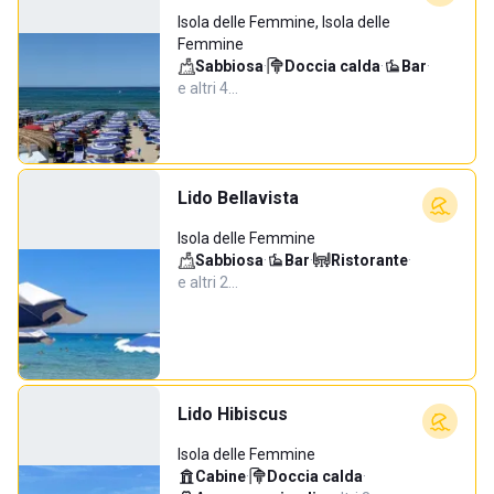
Isola delle Femmine, Isola delle
Femmine
Sabbiosa
·
Doccia calda
·
Bar
·
e altri 4…
Lido Bellavista
Isola delle Femmine
Sabbiosa
·
Bar
·
Ristorante
·
e altri 2…
Lido Hibiscus
Isola delle Femmine
Cabine
·
Doccia calda
·