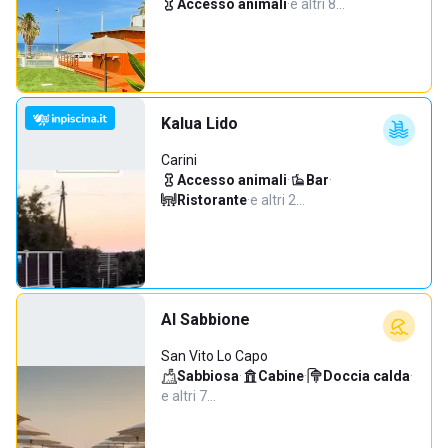
Accesso animali
·
e altri 8…
Kalua Lido
Carini
Accesso animali
·
Bar
·
Ristorante
·
e altri 2…
Al Sabbione
San Vito Lo Capo
Sabbiosa
·
Cabine
·
Doccia calda
·
e altri 7…