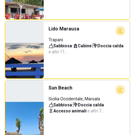
Lido Marausa
Trapani
Sabbiosa
·
Cabine
·
Doccia calda
·
e altri 11…
Sun Beach
Sicilia Occidentale, Marsala
Sabbiosa
·
Doccia calda
·
Accesso animali
·
e altri 7…