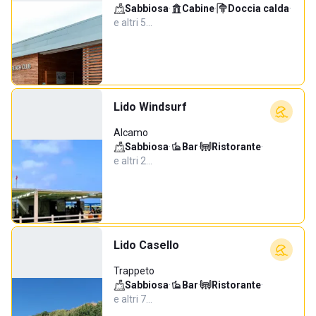
Sabbiosa
·
Cabine
·
Doccia calda
·
e altri 5…
Lido Windsurf
Alcamo
Sabbiosa
·
Bar
·
Ristorante
·
e altri 2…
Lido Casello
Trappeto
Sabbiosa
·
Bar
·
Ristorante
·
e altri 7…