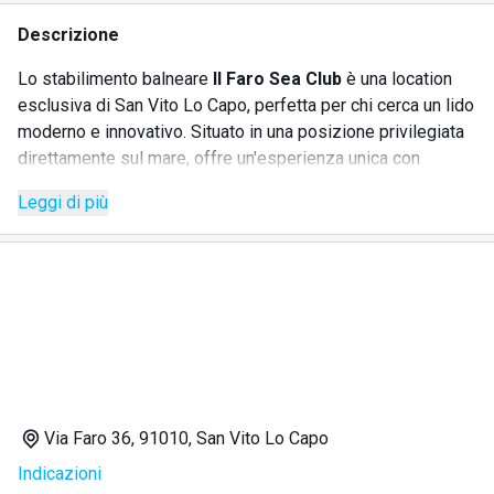
Descrizione
Lo stabilimento balneare
Il Faro Sea Club
è una location
esclusiva di San Vito Lo Capo, perfetta per chi cerca un lido
moderno e innovativo. Situato in una posizione privilegiata
direttamente sul mare, offre un'esperienza unica con
accesso all'acqua tramite una scala, evitando sabbia e
Leggi di più
sassolini. L'area attrezzata dispone di ombrelloni, lettini,
tavolini e sedie di plastica per un'esperienza trendy. Il
ristorante propone ottime portate a base di pesce fresco,
mentre il bar serve gustosi aperitivi da gustare al tramonto.
Il Faro Sea Club è attivo anche nell'organizzazione di eventi
con serate e intrattenimento musicale che attirano le
comitive giovani della zona.
Via Faro 36, 91010, San Vito Lo Capo
SERVIZI
Indicazioni