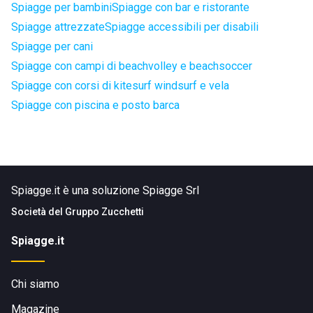
Spiagge per bambini
Spiagge con bar e ristorante
Spiagge attrezzate
Spiagge accessibili per disabili
Spiagge per cani
Spiagge con campi di beachvolley e beachsoccer
Spiagge con corsi di kitesurf windsurf e vela
Spiagge con piscina e posto barca
Spiagge.it è una soluzione Spiagge Srl
Società del
Gruppo Zucchetti
Spiagge.it
Chi siamo
Magazine