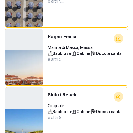
e altri 9…
Bagno Emilia
Marina di Massa, Massa
Sabbiosa
·
Cabine
·
Doccia calda
·
e altri 5…
Skikki Beach
Cinquale
Sabbiosa
·
Cabine
·
Doccia calda
·
e altri 8…