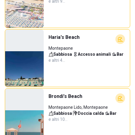
e altri 9…
Haria's Beach
Montepaone
Sabbiosa
·
Accesso animali
·
Bar
·
e altri 4…
Brondi's Beach
Montepaone Lido, Montepaone
Sabbiosa
·
Doccia calda
·
Bar
·
e altri 10…