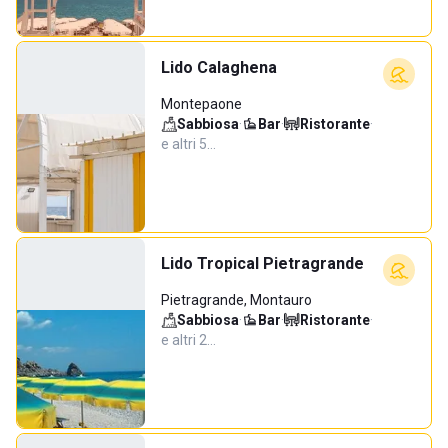
Lido Calaghena
Montepaone
Sabbiosa
·
Bar
·
Ristorante
·
e altri 5…
Lido Tropical Pietragrande
Pietragrande, Montauro
Sabbiosa
·
Bar
·
Ristorante
·
e altri 2…