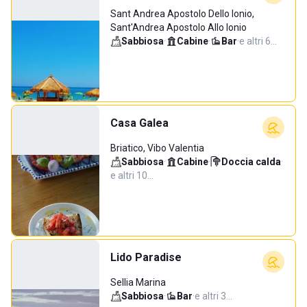
Sant Andrea Apostolo Dello Ionio,
Sant'Andrea Apostolo Allo Ionio
Sabbiosa
·
Cabine
·
Bar
·
e altri 6…
Casa Galea
Briatico, Vibo Valentia
Sabbiosa
·
Cabine
·
Doccia calda
·
e altri 10…
Lido Paradise
Sellia Marina
Sabbiosa
·
Bar
·
e altri 3…