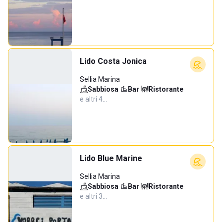
Lido Costa Jonica
Sellia Marina
Sabbiosa
·
Bar
·
Ristorante
·
e altri 4…
Lido Blue Marine
Sellia Marina
Sabbiosa
·
Bar
·
Ristorante
·
e altri 3…