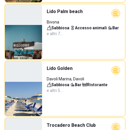
Lido Palm beach
Bivona
Sabbiosa
·
Accesso animali
·
Bar
·
e altri 7…
Lido Golden
Davoli Marina, Davoli
Sabbiosa
·
Bar
·
Ristorante
·
e altri 5…
Trocadero Beach Club