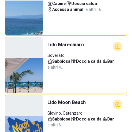
Cabine
·
Doccia calda
·
Accesso animali
·
e altri 16…
Lido Marechiaro
Soverato
Sabbiosa
·
Doccia calda
·
Bar
·
e altri 4…
Lido Moon Beach
Giovino, Catanzaro
Sabbiosa
·
Doccia calda
·
Bar
·
e altri 6…