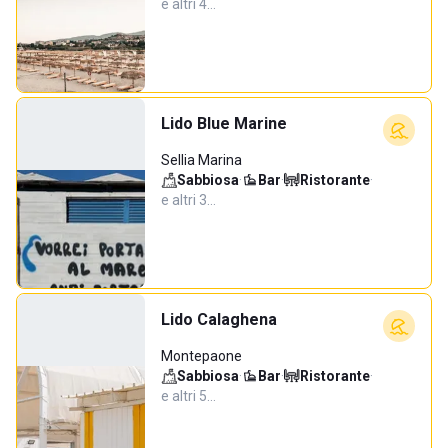
e altri 4…
Lido Blue Marine
Sellia Marina
Sabbiosa
·
Bar
·
Ristorante
·
e altri 3…
Lido Calaghena
Montepaone
Sabbiosa
·
Bar
·
Ristorante
·
e altri 5…