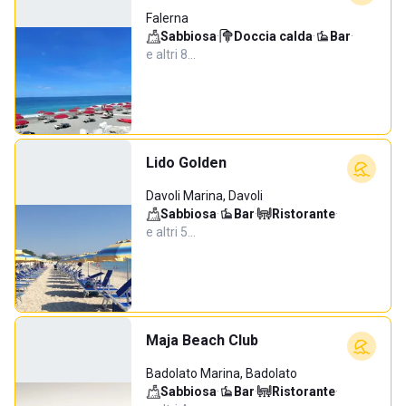
Falerna
Sabbiosa
·
Doccia calda
·
Bar
·
e altri 8…
Lido Golden
Davoli Marina, Davoli
Sabbiosa
·
Bar
·
Ristorante
·
e altri 5…
Maja Beach Club
Badolato Marina, Badolato
Sabbiosa
·
Bar
·
Ristorante
·