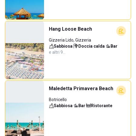
Hang Loose Beach
Gizzeria Lido, Gizzeria
Sabbiosa
·
Doccia calda
·
Bar
·
e altri 9…
Maledetta Primavera Beach
Botricello
Sabbiosa
·
Bar
·
Ristorante