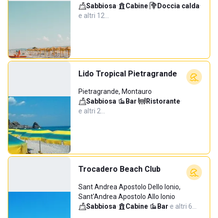
Sabbiosa
·
Cabine
·
Doccia calda
·
e altri 12…
Lido Tropical Pietragrande
Pietragrande, Montauro
Sabbiosa
·
Bar
·
Ristorante
·
e altri 2…
Trocadero Beach Club
Sant Andrea Apostolo Dello Ionio,
Sant'Andrea Apostolo Allo Ionio
Sabbiosa
·
Cabine
·
Bar
·
e altri 6…