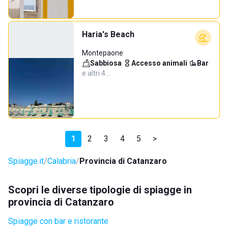
Haria's Beach
Montepaone
Sabbiosa
·
Accesso animali
·
Bar
·
e altri 4…
1
2
3
4
5
>
Spiagge.it
Calabria
Provincia di Catanzaro
Scopri le diverse tipologie di spiagge in
provincia di Catanzaro
Spiagge con bar e ristorante