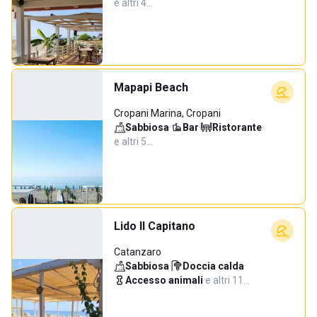
e altri 4…
Mapapi Beach
Cropani Marina, Cropani
Sabbiosa
·
Bar
·
Ristorante
·
e altri 5…
Lido Il Capitano
Catanzaro
Sabbiosa
·
Doccia calda
·
Accesso animali
·
e altri 11…