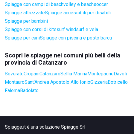
Spiagge con campi di beachvolley e beachsoccer
Spiagge attrezzate
Spiagge accessibili per disabili
Spiagge per bambini
Spiagge con corsi di kitesurf windsurf e vela
Spiagge per cani
Spiagge con piscina e posto barca
Scopri le spiagge nei comuni più belli della
provincia di Catanzaro
Soverato
Cropani
Catanzaro
Sellia Marina
Montepaone
Davoli
Montauro
Sant'Andrea Apostolo Allo Ionio
Gizzeria
Botricello
Falerna
Badolato
Spiagge.it è una soluzione Spiagge Srl