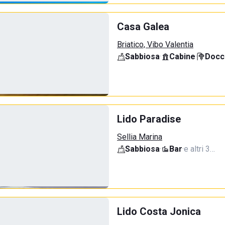
Casa Galea
Briatico, Vibo Valentia
Sabbiosa
·
Cabine
·
Docci
Lido Paradise
Sellia Marina
Sabbiosa
·
Bar
·
e altri 3…
Lido Costa Jonica