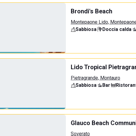
Brondi's Beach
Montepaone Lido, Montepaon
Sabbiosa
·
Doccia calda
·
Lido Tropical Pietragr
Pietragrande, Montauro
Sabbiosa
·
Bar
·
Ristoran
Glauco Beach Communi
Soverato