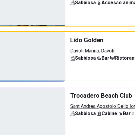
Sabbiosa
·
Accesso anima
Lido Golden
Davoli Marina, Davoli
Sabbiosa
·
Bar
·
Ristoran
Trocadero Beach Club
Sant Andrea Apostolo Dello Ion
Sabbiosa
·
Cabine
·
Bar
·
e