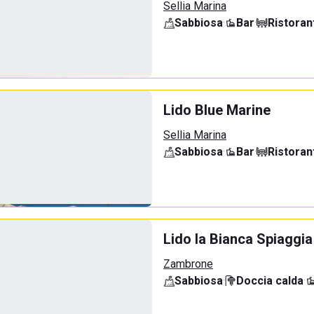
Sellia Marina
Sabbiosa
·
Bar
·
Ristoran
Lido Blue Marine
Sellia Marina
Sabbiosa
·
Bar
·
Ristoran
Lido la Bianca Spiaggia
Zambrone
Sabbiosa
·
Doccia calda
·