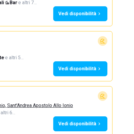
li
·
Bar
·
e altri 7…
Vedi disponibilità
te
·
e altri 5…
Vedi disponibilità
io, Sant'Andrea Apostolo Allo Ionio
 altri 6…
Vedi disponibilità