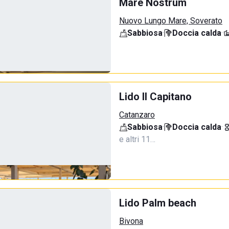
Mare Nostrum
Nuovo Lungo Mare, Soverato
Sabbiosa
·
Doccia calda
·
Lido Il Capitano
Catanzaro
Sabbiosa
·
Doccia calda
·
e altri 11…
Lido Palm beach
Bivona