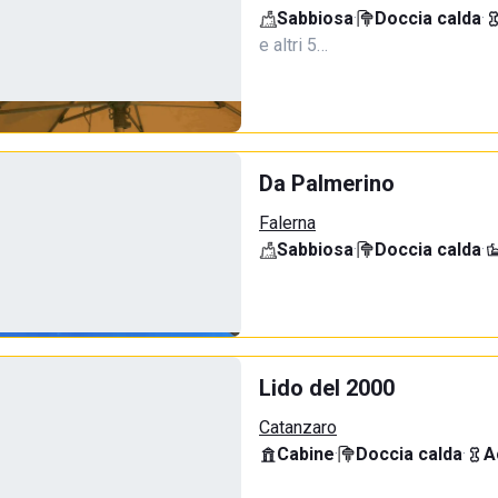
Sabbiosa
·
Doccia calda
·
e altri 5…
Da Palmerino
Falerna
Sabbiosa
·
Doccia calda
·
Lido del 2000
Catanzaro
Cabine
·
Doccia calda
·
A