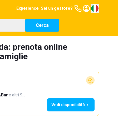
Experience
Sei un gestore?
Cerca
da: prenota online
famiglie
Bar
·
e altri 9…
Vedi disponibilità