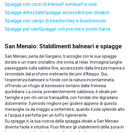
Spiagge con corsi di kitesurf windsurf e vela
Spiagge attrezzate
Spiagge accessibili per disabili
Spiagge con campi di beachvolley e beachsoccer
Spiagge per cani
Spiagge con piscina e posto barca
San Menaio: Stabilimenti balneari e spiagge
San Menaio, perla del Gargano, ti accoglie con le sue spiagge
dorate e un mare cristallino che invita al relax. Immagina lunghe
passeggiate sulla sabbia fine, accarezzate dalla brezza marina e
circondate dal profumo inebriante dei pini d'Aleppo. Qui,
l'esperienza balneare si fonde con la natura incontaminata,
offrendo un rifugio di benessere lontano dalla frenesia
quotidiana. La costa, prevalentemente sabbiosa, è ideale per
famiglie e per chi cerca tranquillità, con fondali che digradano
dolcemente. Il periodo migliore per godere appieno di questa
meraviglia va da maggio a settembre, quando il sole splende alto
e l'acqua è perfetta per un tuffo rigenerante.
Su spiagge.it, la tua ricerca della spiaggia ideale a San Menaio
diventa facile e intuitiva. Puoi filtrare gli stabilimenti della zona in