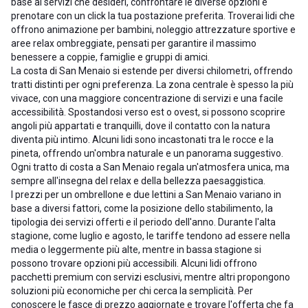
base ai servizi che desideri, confrontare le diverse opzioni e
prenotare con un click la tua postazione preferita. Troverai lidi che
offrono animazione per bambini, noleggio attrezzature sportive e
aree relax ombreggiate, pensati per garantire il massimo
benessere a coppie, famiglie e gruppi di amici.
La costa di San Menaio si estende per diversi chilometri, offrendo
tratti distinti per ogni preferenza. La zona centrale è spesso la più
vivace, con una maggiore concentrazione di servizi e una facile
accessibilità. Spostandosi verso est o ovest, si possono scoprire
angoli più appartati e tranquilli, dove il contatto con la natura
diventa più intimo. Alcuni lidi sono incastonati tra le rocce e la
pineta, offrendo un'ombra naturale e un panorama suggestivo.
Ogni tratto di costa a San Menaio regala un'atmosfera unica, ma
sempre all'insegna del relax e della bellezza paesaggistica.
I prezzi per un ombrellone e due lettini a San Menaio variano in
base a diversi fattori, come la posizione dello stabilimento, la
tipologia dei servizi offerti e il periodo dell'anno. Durante l'alta
stagione, come luglio e agosto, le tariffe tendono ad essere nella
media o leggermente più alte, mentre in bassa stagione si
possono trovare opzioni più accessibili. Alcuni lidi offrono
pacchetti premium con servizi esclusivi, mentre altri propongono
soluzioni più economiche per chi cerca la semplicità. Per
conoscere le fasce di prezzo aggiornate e trovare l'offerta che fa