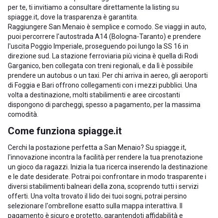
per te, ti invitiamo a consultare direttamente la listing su
spiagge.it, dove la trasparenza è garantita.
Raggiungere San Menaio è semplice e comodo. Se viaggi in auto,
puoi percorrere l'autostrada A14 (Bologna-Taranto) e prendere
l'uscita Poggio Imperiale, proseguendo poi lungo la SS 16 in
direzione sud. La stazione ferroviaria più vicina è quella di Rodi
Garganico, ben collegata con treni regionali, e da lì è possibile
prendere un autobus o un taxi. Per chi arriva in aereo, gli aeroporti
di Foggia e Bari offrono collegamenti con i mezzi pubblici. Una
volta a destinazione, molti stabilimenti e aree circostanti
dispongono di parcheggi, spesso a pagamento, per la massima
comodità.
Come funziona spiagge.it
Cerchi la postazione perfetta a San Menaio? Su spiagge.it,
l'innovazione incontra la facilità per rendere la tua prenotazione
un gioco da ragazzi. Inizia la tua ricerca inserendo la destinazione
e le date desiderate. Potrai poi confrontare in modo trasparente i
diversi stabilimenti balneari della zona, scoprendo tutti i servizi
offerti. Una volta trovato il lido dei tuoi sogni, potrai persino
selezionare l'ombrellone esatto sulla mappa interattiva. Il
pagamento è sicuro e protetto, garantendoti affidabilità e