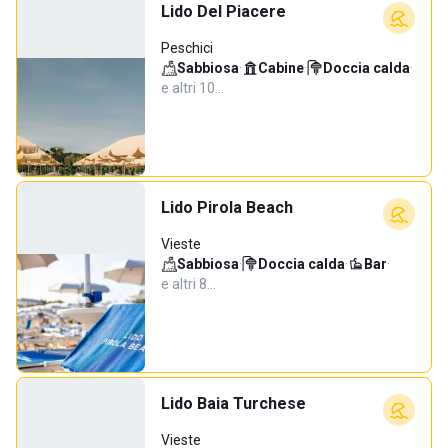
Lido Del Piacere
Peschici
Sabbiosa
·
Cabine
·
Doccia calda
·
e altri 10…
Lido Pirola Beach
Vieste
Sabbiosa
·
Doccia calda
·
Bar
·
e altri 8…
Lido Baia Turchese
Vieste