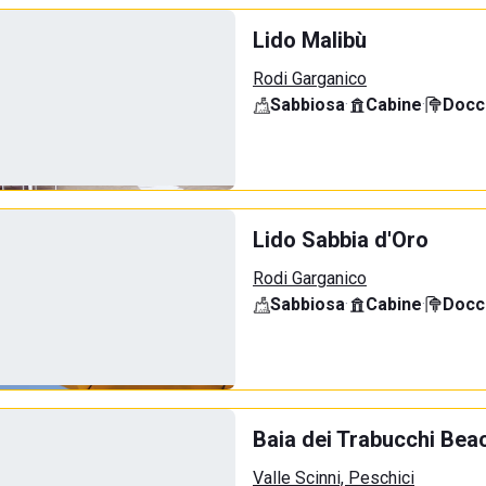
Lido Malibù
Rodi Garganico
Sabbiosa
·
Cabine
·
Docci
Lido Sabbia d'Oro
Rodi Garganico
Sabbiosa
·
Cabine
·
Docci
Baia dei Trabucchi Bea
Valle Scinni, Peschici