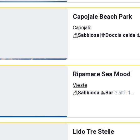
Capojale Beach Park
Capojale
Sabbiosa
·
Doccia calda
·
Ripamare Sea Mood
Vieste
Sabbiosa
·
Bar
·
e altri 1…
Lido Tre Stelle