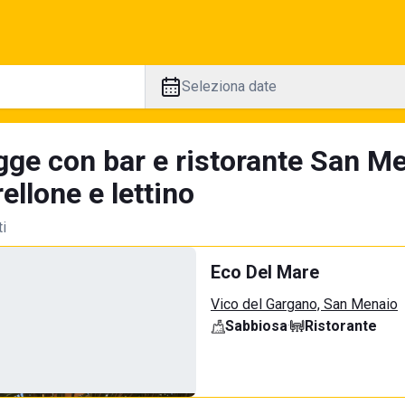
Seleziona date
gge con bar e ristorante San Me
llone e lettino
ti
Eco Del Mare
Vico del Gargano, San Menaio
Sabbiosa
·
Ristorante