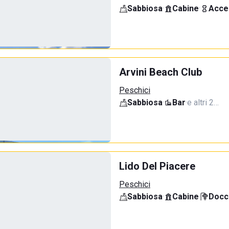
Sabbiosa
·
Cabine
·
Acce
Arvini Beach Club
Peschici
Sabbiosa
·
Bar
·
e altri 2…
Lido Del Piacere
Peschici
Sabbiosa
·
Cabine
·
Docci