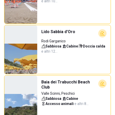
e altri 10…
Lido Sabbia d'Oro
Rodi Garganico
Sabbiosa
·
Cabine
·
Doccia calda
·
e altri 12…
Baia dei Trabucchi Beach
Club
Valle Scinni, Peschici
Sabbiosa
·
Cabine
·
Accesso animali
·
e altri 8…