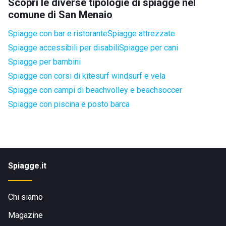
Scopri le diverse tipologie di spiagge nel
comune di San Menaio
Spiagge con bar e ristorante
Spiagge attrezzate
Spiagge accessibili per disabili
Spiagge per cani
Spiagge per bambini
Spiagge con corsi di kitesurf windsurf e vela
Spiagge con campi di beachvolley e beachsoccer
Spiagge con piscina e posto barca
Spiagge.it
Chi siamo
Magazine