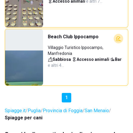
Accesso animali
·
e altri 7…
Beach Club Ippocampo
Villaggio Turistico Ippocampo,
Manfredonia
Sabbiosa
·
Accesso animali
·
Bar
·
e altri 4…
1
Spiagge.it
Puglia
Provincia di Foggia
San Menaio
Spiagge per cani