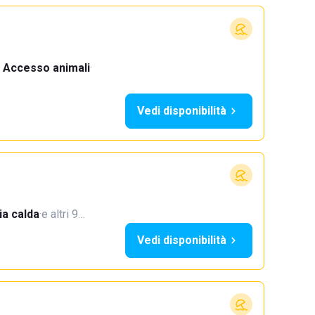
Accesso animali
·
Vedi disponibilità
a calda
·
e altri 9…
Vedi disponibilità