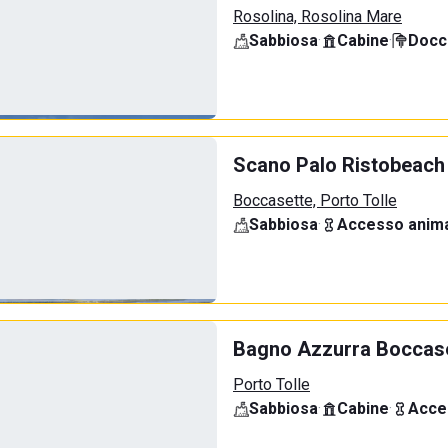
Rosolina, Rosolina Mare
Sabbiosa
·
Cabine
·
Docci
Scano Palo Ristobeach
Boccasette, Porto Tolle
Sabbiosa
·
Accesso anima
Bagno Azzurra Boccas
Porto Tolle
Sabbiosa
·
Cabine
·
Acce