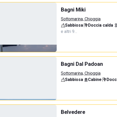
Bagni Miki
Sottomarina, Chioggia
Sabbiosa
·
Doccia calda
·
e altri 9…
Bagni Dal Padoan
Sottomarina, Chioggia
Sabbiosa
·
Cabine
·
Docci
Belvedere