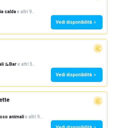
a calda
·
e altri 9…
Vedi disponibilità
li
·
Bar
·
e altri 5…
Vedi disponibilità
ette
sso animali
·
e altri 9…
Vedi disponibilità