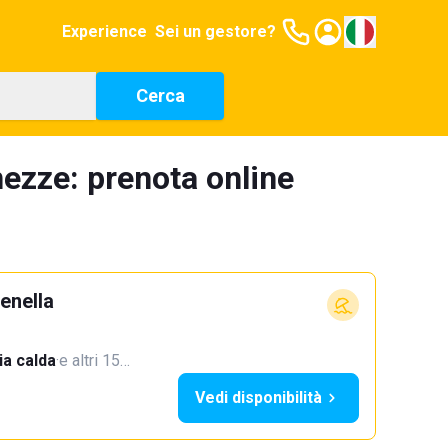
Experience
Sei un gestore?
Cerca
ezze: prenota online
enella
a calda
·
e altri 15…
Vedi disponibilità