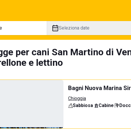
Seleziona date
gge per cani San Martino di Ven
llone e lettino
Bagni Nuova Marina Sir
Chioggia
Sabbiosa
·
Cabine
·
Docci