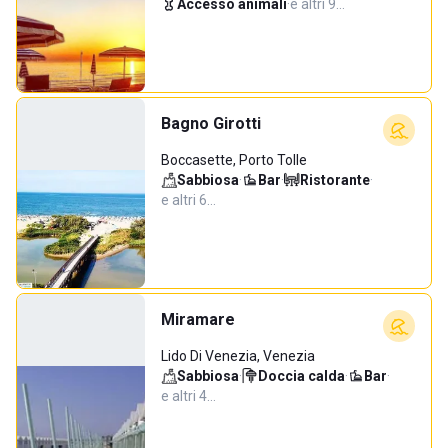
Accesso animali
·
e altri 9…
Bagno Girotti
Boccasette, Porto Tolle
Sabbiosa
·
Bar
·
Ristorante
·
e altri 6…
Miramare
Lido Di Venezia, Venezia
Sabbiosa
·
Doccia calda
·
Bar
·
e altri 4…