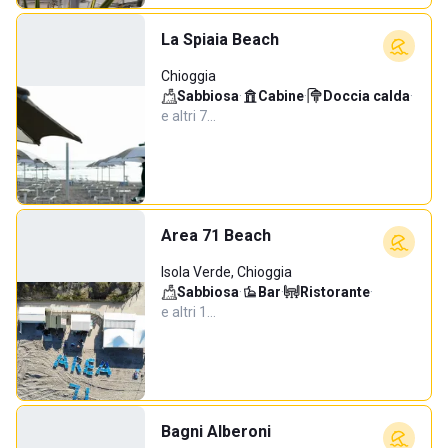
La Spiaia Beach
Chioggia
Sabbiosa
·
Cabine
·
Doccia calda
·
e altri 7…
Area 71 Beach
Isola Verde, Chioggia
Sabbiosa
·
Bar
·
Ristorante
·
e altri 1…
Bagni Alberoni