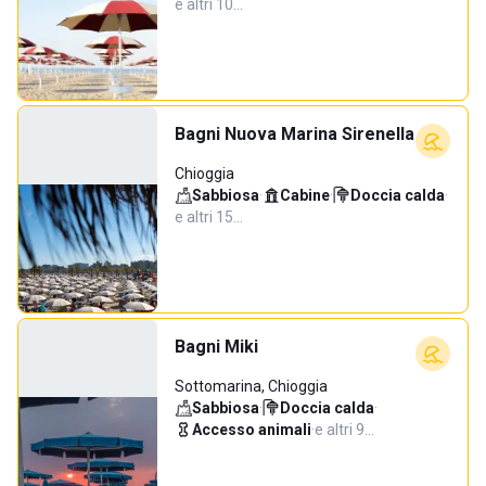
e altri 10…
Bagni Nuova Marina Sirenella
Chioggia
Sabbiosa
·
Cabine
·
Doccia calda
·
e altri 15…
Bagni Miki
Sottomarina, Chioggia
Sabbiosa
·
Doccia calda
·
Accesso animali
·
e altri 9…