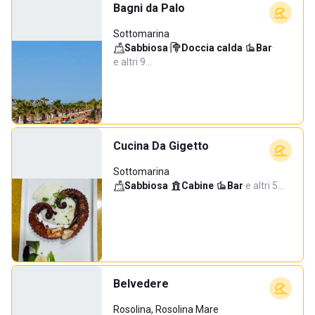
Bagni da Palo
Sottomarina
Sabbiosa
·
Doccia calda
·
Bar
·
e altri 9…
Cucina Da Gigetto
Sottomarina
Sabbiosa
·
Cabine
·
Bar
·
e altri 5…
Belvedere
Rosolina, Rosolina Mare