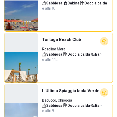
Sabbiosa
·
Cabine
·
Doccia calda
·
e altri 9…
Tortuga Beach Club
Rosolina Mare
Sabbiosa
·
Doccia calda
·
Bar
·
e altri 11…
L'Ultima Spiaggia Isola Verde
Bacucco, Chioggia
Sabbiosa
·
Doccia calda
·
Bar
·
e altri 9…