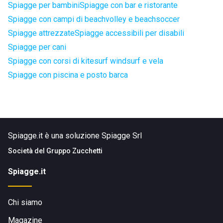
Spiagge per bambini
Spiagge con bar e ristorante
Spiagge con campi di beachvolley e beachsoccer
Spiagge attrezzate
Spiagge accessibili per disabili
Spiagge per cani
Spiagge con corsi di kitesurf windsurf e vela
Spiagge con piscina e posto barca
Spiagge.it è una soluzione Spiagge Srl
Società del
Gruppo Zucchetti
Spiagge.it
Chi siamo
Magazine