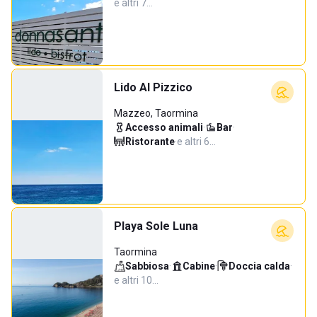
e altri 7…
Lido Al Pizzico
Mazzeo, Taormina
Accesso animali
·
Bar
·
Ristorante
·
e altri 6…
Playa Sole Luna
Taormina
Sabbiosa
·
Cabine
·
Doccia calda
·
e altri 10…