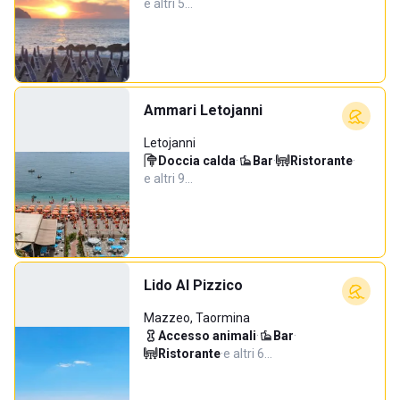
e altri 5…
Ammari Letojanni
Letojanni
Doccia calda
·
Bar
·
Ristorante
·
e altri 9…
Lido Al Pizzico
Mazzeo, Taormina
Accesso animali
·
Bar
·
Ristorante
·
e altri 6…