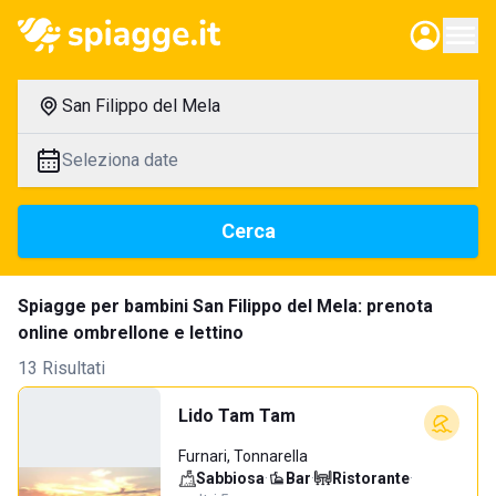
San Filippo del Mela
Seleziona date
Cerca
Spiagge per bambini San Filippo del Mela: prenota
online ombrellone e lettino
13 Risultati
Lido Tam Tam
Furnari, Tonnarella
Sabbiosa
·
Bar
·
Ristorante
·