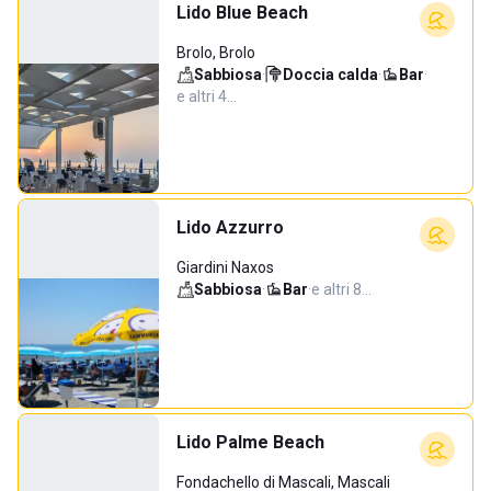
Lido Blue Beach
Brolo, Brolo
Sabbiosa
·
Doccia calda
·
Bar
·
e altri 4…
Lido Azzurro
Giardini Naxos
Sabbiosa
·
Bar
·
e altri 8…
Lido Palme Beach
Fondachello di Mascali, Mascali