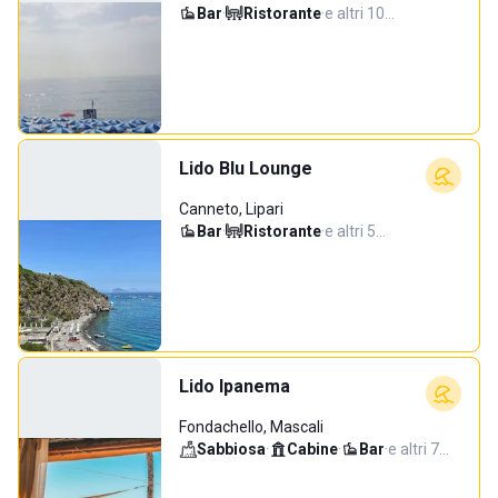
Bar
·
Ristorante
·
e altri 10…
Lido Blu Lounge
Canneto, Lipari
Bar
·
Ristorante
·
e altri 5…
Lido Ipanema
Fondachello, Mascali
Sabbiosa
·
Cabine
·
Bar
·
e altri 7…