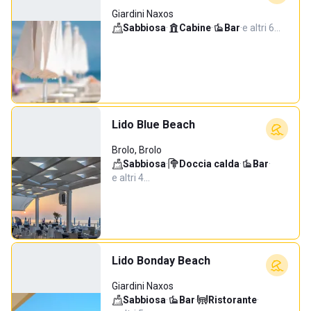
Giardini Naxos
Sabbiosa
·
Cabine
·
Bar
·
e altri 6…
Lido Blue Beach
Brolo, Brolo
Sabbiosa
·
Doccia calda
·
Bar
·
e altri 4…
Lido Bonday Beach
Giardini Naxos
Sabbiosa
·
Bar
·
Ristorante
·