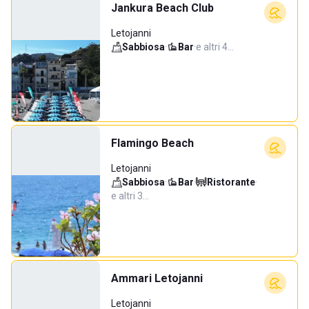
Jankura Beach Club
Letojanni
Sabbiosa
·
Bar
·
e altri 4…
Flamingo Beach
Letojanni
Sabbiosa
·
Bar
·
Ristorante
·
e altri 3…
Ammari Letojanni
Letojanni