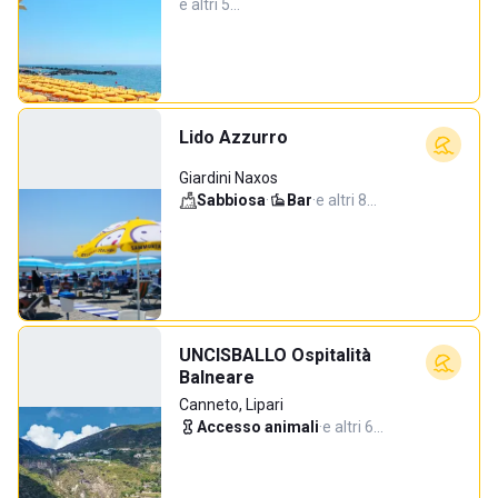
e altri 5…
Lido Azzurro
Giardini Naxos
Sabbiosa
·
Bar
·
e altri 8…
UNCISBALLO Ospitalità
Balneare
Canneto, Lipari
Accesso animali
·
e altri 6…