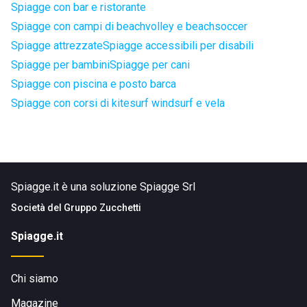
Spiagge con bar e ristorante
Spiagge con campi di beachvolley e beachsoccer
Spiagge attrezzate
Spiagge accessibili per disabili
Spiagge per bambini
Spiagge per cani
Spiagge con piscina e posto barca
Spiagge con corsi di kitesurf windsurf e vela
Spiagge.it è una soluzione Spiagge Srl
Società del
Gruppo Zucchetti
Spiagge.it
Chi siamo
Magazine