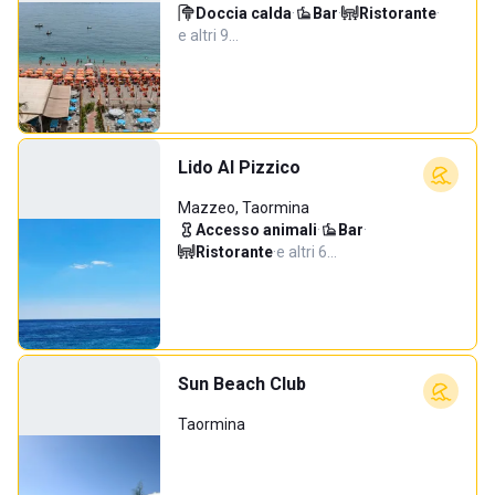
Doccia calda
·
Bar
·
Ristorante
·
e altri 9…
Lido Al Pizzico
Mazzeo, Taormina
Accesso animali
·
Bar
·
Ristorante
·
e altri 6…
Sun Beach Club
Taormina