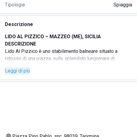
Tipologia
Spiaggia
Descrizione
LIDO AL PIZZICO – MAZZEO (ME), SICILIA
DESCRIZIONE
Lido Al Pizzico è uno stabilimento balneare situato a
ridosso di una piazza, sullo splendido lungomare di
Mazzeo, pensato per coppie e famiglie in cerca di relax e
Leggi di più
riservatezza.
La struttura offre ombrelloni, sdraio, area bar, servizio
spiaggia, spogliatoi e docce calde.
Sono presenti pizzeria, ristorante di pesce e prodotti tipici
siciliani.
È possibile sorseggiare un drink sotto il proprio ombrellone
e mangiare una pizza.
L’ambiente è curato e pulito, con un servizio attento e
prodotti di qualità.
Piazza Pino Pablo, snc, 98039, Taormina