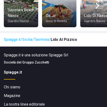
disponibili e proseguire poi verso il lungomare con linee
locali, taxi o a piedi. A piedi: se ti trovi già in zona, la
Sayonara Beach
struttura è facilmente raggiungibile seguendo il lungomare
Naxos
Da Jo
Lido Di Naxo
di Mazzeo fino a Piazza Pablo Pino.
Giardini Naxos
Isola di Rinella
Giardini Naxos
Visita il sito di
Lido Al Pizzico
Spiagge.it
Sicilia
Taormina
Lido Al Pizzico
Spiagge.it è una soluzione Spiagge Srl
Società del
Gruppo Zucchetti
Spiagge.it
Chi siamo
Magazine
La nostra linea editoriale