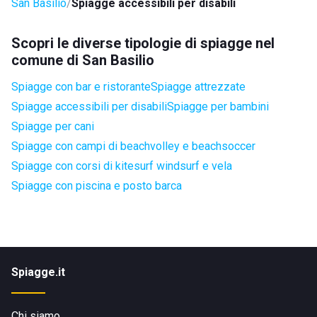
San Basilio
Spiagge accessibili per disabili
Scopri le diverse tipologie di spiagge nel
comune di San Basilio
Spiagge con bar e ristorante
Spiagge attrezzate
Spiagge accessibili per disabili
Spiagge per bambini
Spiagge per cani
Spiagge con campi di beachvolley e beachsoccer
Spiagge con corsi di kitesurf windsurf e vela
Spiagge con piscina e posto barca
Spiagge.it
Chi siamo