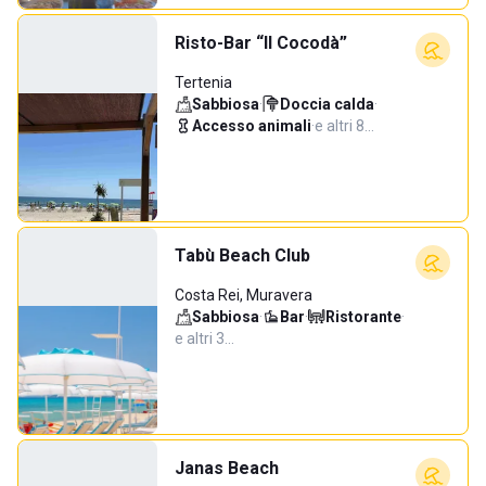
Risto-Bar “Il Cocodà”
Tertenia
Sabbiosa
·
Doccia calda
·
Accesso animali
·
e altri 8…
Tabù Beach Club
Costa Rei, Muravera
Sabbiosa
·
Bar
·
Ristorante
·
e altri 3…
Janas Beach