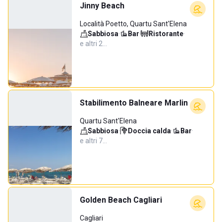
Jinny Beach
Località Poetto, Quartu Sant'Elena
Sabbiosa
·
Bar
·
Ristorante
·
e altri 2…
Stabilimento Balneare Marlin
Quartu Sant'Elena
Sabbiosa
·
Doccia calda
·
Bar
·
e altri 7…
Golden Beach Cagliari
Cagliari