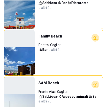
Sabbiosa
·
Bar
·
Ristorante
·
e altri 4…
Family Beach
Poetto, Cagliari
Bar
·
e altri 2…
SAM Beach
Fronte Aias, Cagliari
Sabbiosa
·
Accesso animali
·
Bar
·
e altri 7…