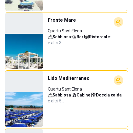
Fronte Mare
Quartu Sant'Elena
Sabbiosa
·
Bar
·
Ristorante
·
e altri 3…
Lido Mediterraneo
Quartu Sant'Elena
Sabbiosa
·
Cabine
·
Doccia calda
·
e altri 5…