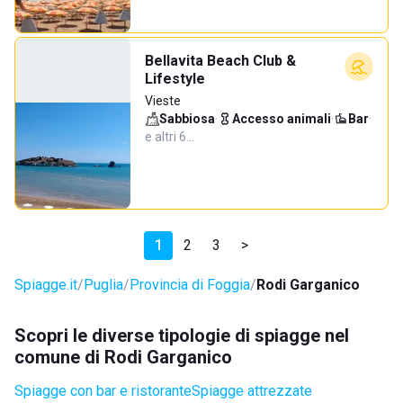
Bellavita Beach Club &
Lifestyle
Vieste
Sabbiosa
·
Accesso animali
·
Bar
·
e altri 6…
1
2
3
>
Spiagge.it
Puglia
Provincia di Foggia
Rodi Garganico
Scopri le diverse tipologie di spiagge nel
comune di Rodi Garganico
Spiagge con bar e ristorante
Spiagge attrezzate