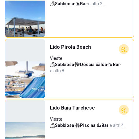
Sabbiosa
·
Bar
·
e altri 2…
Lido Pirola Beach
Vieste
Sabbiosa
·
Doccia calda
·
Bar
·
e altri 8…
Lido Baia Turchese
Vieste
Sabbiosa
·
Piscina
·
Bar
·
e altri 4…