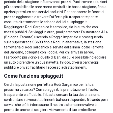
periodo della stagione influenzano i prezzi. Puoi trovare soluzioni
più accessibili nelle aree meno centrali o in bassa stagione, fino a
opzioni premium con servizi esclusivi. Per conoscere le fasce di
prezzo aggiornate e trovare l'offerta più trasparente per te,
consulta direttamente le schede dei lidi su spiagge.it.
Raggiungere Rodi Garganico è semplice, sia in auto che con i
mezzi pubblici. Se viaggi in auto, puoi percorrere l'autostrada A14
(Bologna-Taranto) uscendo a Poggio Imperiale e proseguendo
sulla superstrada SS693 fino a Rodi. In alternativa, la stazione
ferroviaria di Rodi Garganico è servita dalla linea locale Ferrovie
del Gargano, collegata con Foggia. Per chi arriva in aereo,
l'aeroporto più vicino è quello di Bari, da cui è possibile noleggiare
un'auto o prendere un bus navetta. In loco, diversi parcheggi
pubblici e privati facilitano l'accesso agli stabilimenti.
Come funziona spiagge.it
Cerchi la postazione perfetta a Rodi Garganico per la tua
prossima vacanza? Con spiagge.it, la prenotazione è facile,
trasparente e affidabile. Ti basta cercare la tua destinazione,
confrontare i diversi stabilimenti balneari disponibili, filtrando per i
servizi che più ti interessano. Il nostro sistema innovativo ti
permette anche di scegliere visivamente il tuo ombrellone