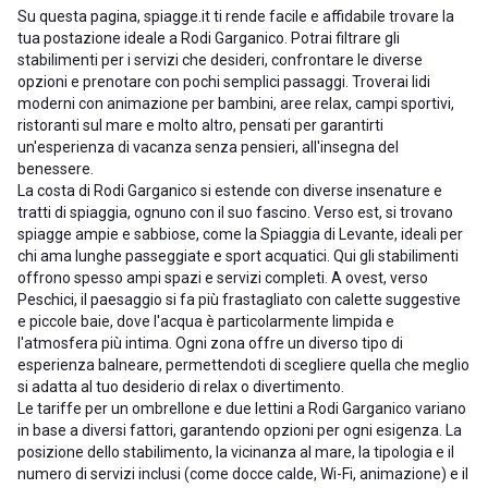
Su questa pagina, spiagge.it ti rende facile e affidabile trovare la
tua postazione ideale a Rodi Garganico. Potrai filtrare gli
stabilimenti per i servizi che desideri, confrontare le diverse
opzioni e prenotare con pochi semplici passaggi. Troverai lidi
moderni con animazione per bambini, aree relax, campi sportivi,
ristoranti sul mare e molto altro, pensati per garantirti
un'esperienza di vacanza senza pensieri, all'insegna del
benessere.
La costa di Rodi Garganico si estende con diverse insenature e
tratti di spiaggia, ognuno con il suo fascino. Verso est, si trovano
spiagge ampie e sabbiose, come la Spiaggia di Levante, ideali per
chi ama lunghe passeggiate e sport acquatici. Qui gli stabilimenti
offrono spesso ampi spazi e servizi completi. A ovest, verso
Peschici, il paesaggio si fa più frastagliato con calette suggestive
e piccole baie, dove l'acqua è particolarmente limpida e
l'atmosfera più intima. Ogni zona offre un diverso tipo di
esperienza balneare, permettendoti di scegliere quella che meglio
si adatta al tuo desiderio di relax o divertimento.
Le tariffe per un ombrellone e due lettini a Rodi Garganico variano
in base a diversi fattori, garantendo opzioni per ogni esigenza. La
posizione dello stabilimento, la vicinanza al mare, la tipologia e il
numero di servizi inclusi (come docce calde, Wi-Fi, animazione) e il