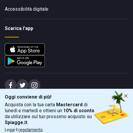
Accessibilità digitale
Scarica l'app
Oggi conviene di più!
Spiagge Srl - Sede legale: Via Marecchiese 48, 47923 Rimini (RN), IT -
Acquista con la tua carta
Mastercard
di
capitale sociale Euro 31245,57 - Iscritta al registro delle imprese di Rimini
lunedì e martedì e ottieni un
10% di sconto
Sede operativa: Via Flaminia 180, 47924 Rimini (RN), IT
-
+39 0541 772375
-
info@spiagge.it
- p.i./c.f. 04536640404
da utilizzare sul tuo prossimo acquisto su
Spiagge.it
.
Mappa
Filtra
©
2026
Spiagge Srl. Tutti i diritti riservati.
Leggi il
regolamento