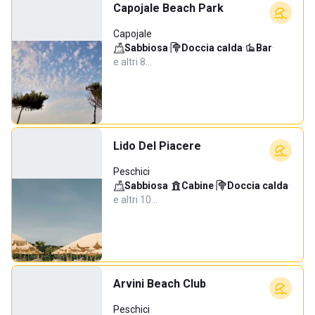
Capojale Beach Park
Capojale
Sabbiosa
·
Doccia calda
·
Bar
·
e altri 8…
Lido Del Piacere
Peschici
Sabbiosa
·
Cabine
·
Doccia calda
·
e altri 10…
Arvini Beach Club
Peschici