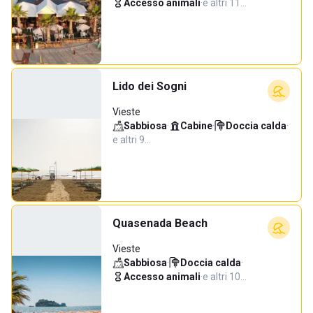
Accesso animali
·
e altri 11…
Lido dei Sogni
Vieste
Sabbiosa
·
Cabine
·
Doccia calda
·
e altri 9…
Quasenada Beach
Vieste
Sabbiosa
·
Doccia calda
·
Accesso animali
·
e altri 10…