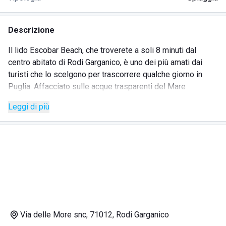
Descrizione
Il lido Escobar Beach, che troverete a soli 8 minuti dal
centro abitato di Rodi Garganico, è uno dei più amati dai
turisti che lo scelgono per trascorrere qualche giorno in
Puglia. Affacciato sulle acque trasparenti del Mare
Adriatico, questo stabilimento iper attrezzato si adagia su
Leggi di più
una bella spiaggia fatta di sabbia dorata e morbida.
L'Escobar Beach è il posto adatto sia per i giovani gruppi di
amici che desiderano divertirsi e muoversi, ad esempio,
giocando a beach volley nell'apposito campo, sia per chi è
alla ricerca di relax e pace assoluta. Qui infatti non solo
avrete la possibilità di prenotare ombrellone, lettino, cabina
e sdraio e rilassarvi quanto desidererete, ma potrete anche
coccolarvi con le docce calde o facendo una partita a carte
con i vostri amici.
Via delle More snc, 71012, Rodi Garganico
Avrete l'occasione di fare piacevoli pause nell'accogliente