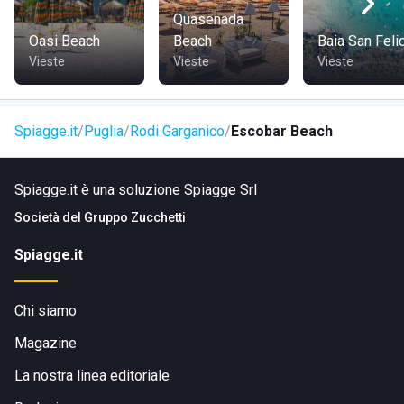
Quasenada
Oasi Beach
Beach
Baia San Feli
Vieste
Vieste
Vieste
Spiagge.it
Puglia
Rodi Garganico
Escobar Beach
Spiagge.it è una soluzione Spiagge Srl
Società del
Gruppo Zucchetti
Spiagge.it
Chi siamo
Magazine
La nostra linea editoriale