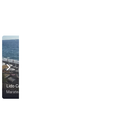
Lido Cala Jannita
Lido Macarro
Maratea
Maratea