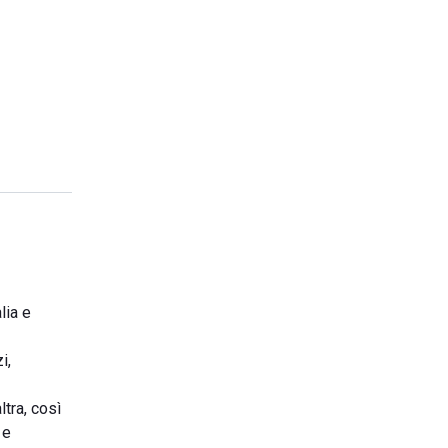
lia e
i,
tra, così
 e