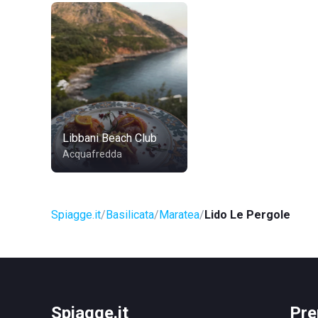
Libbani Beach Club
Acquafredda
Spiagge.it
Basilicata
Maratea
Lido Le Pergole
Spiagge.it
Pre