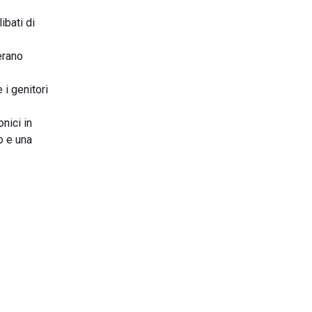
ibati di
erano
 i genitori
onici in
o e una