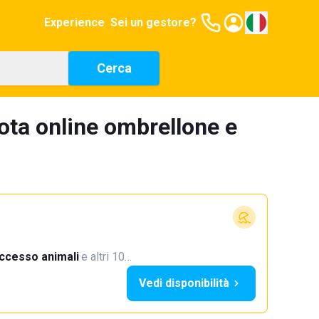
Experience
Sei un gestore?
Cerca
ota online ombrellone e
ccesso animali
·
e altri 10…
Vedi disponibilità