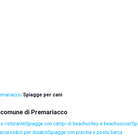
emariacco
Spiagge per cani
el comune di Premariacco
e ristorante
Spiagge con campi di beachvolley e beachsoccer
Sp
ccessibili per disabili
Spiagge con piscina e posto barca