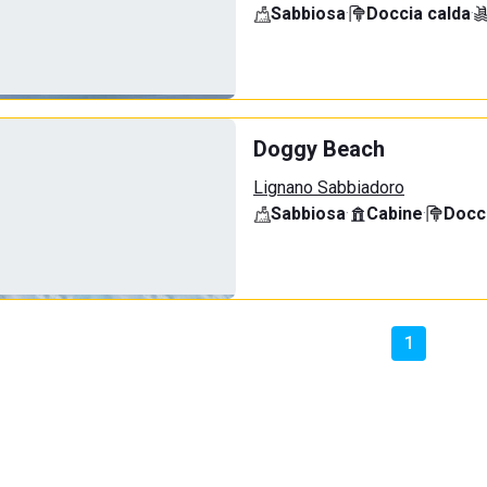
Sabbiosa
·
Doccia calda
·
Doggy Beach
Lignano Sabbiadoro
Sabbiosa
·
Cabine
·
Docci
1