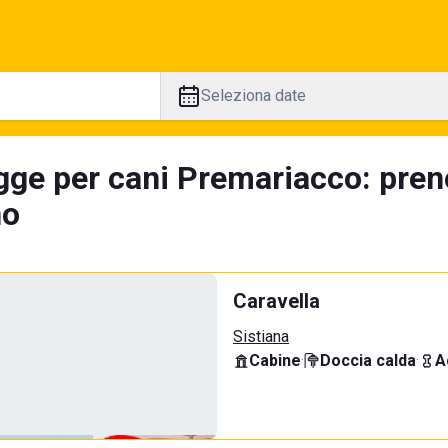
Seleziona date
gge per cani Premariacco: pren
no
Caravella
Sistiana
Cabine
·
Doccia calda
·
A