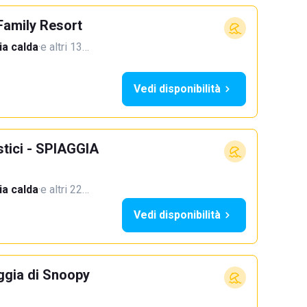
Family Resort
a calda
·
e altri 13…
Vedi disponibilità
stici - SPIAGGIA
a calda
·
e altri 22…
Vedi disponibilità
ggia di Snoopy