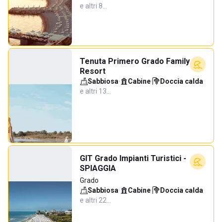
e altri 8…
Tenuta Primero Grado Family
Resort
Sabbiosa
·
Cabine
·
Doccia calda
·
e altri 13…
GIT Grado Impianti Turistici -
SPIAGGIA
Grado
Sabbiosa
·
Cabine
·
Doccia calda
·
e altri 22…