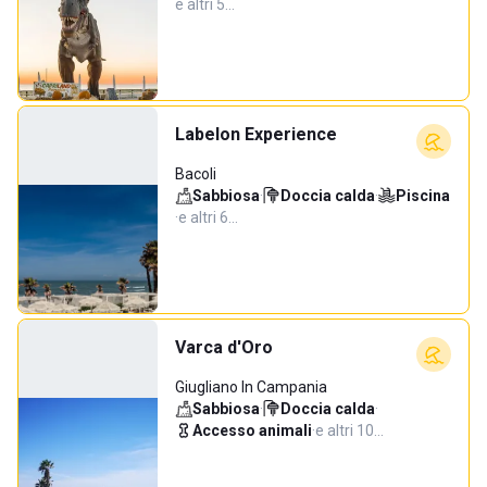
e altri 5…
Labelon Experience
Bacoli
Sabbiosa
·
Doccia calda
·
Piscina
·
e altri 6…
Varca d'Oro
Giugliano In Campania
Sabbiosa
·
Doccia calda
·
Accesso animali
·
e altri 10…