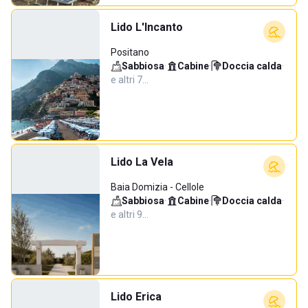
Lido L'Incanto
Positano
Sabbiosa
·
Cabine
·
Doccia calda
·
e altri 7…
Lido La Vela
Baia Domizia - Cellole
Sabbiosa
·
Cabine
·
Doccia calda
·
e altri 9…
Lido Erica