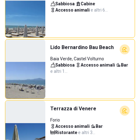
Sabbiosa
·
Cabine
·
Accesso animali
·
e altri 6…
Lido Bernardino Bau Beach
Baia Verde, Castel Volturno
Sabbiosa
·
Accesso animali
·
Bar
·
e altri 1…
Terrazza di Venere
Forio
Accesso animali
·
Bar
·
Ristorante
·
e altri 3…