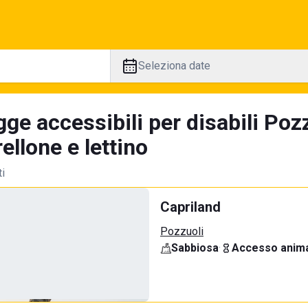
Seleziona date
ge accessibili per disabili Poz
llone e lettino
ti
Capriland
Pozzuoli
Sabbiosa
·
Accesso anima