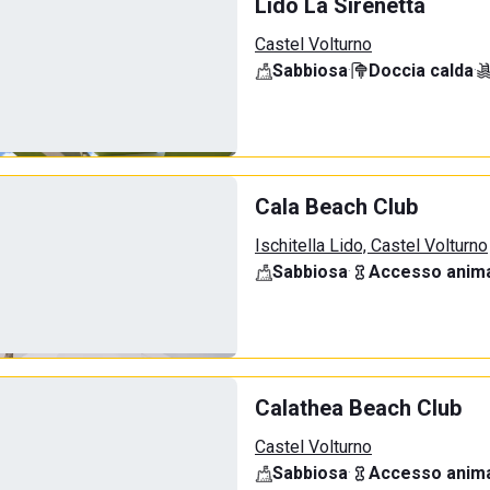
Lido La Sirenetta
Castel Volturno
Sabbiosa
·
Doccia calda
·
Cala Beach Club
Ischitella Lido, Castel Volturno
Sabbiosa
·
Accesso anima
Calathea Beach Club
Castel Volturno
Sabbiosa
·
Accesso anima