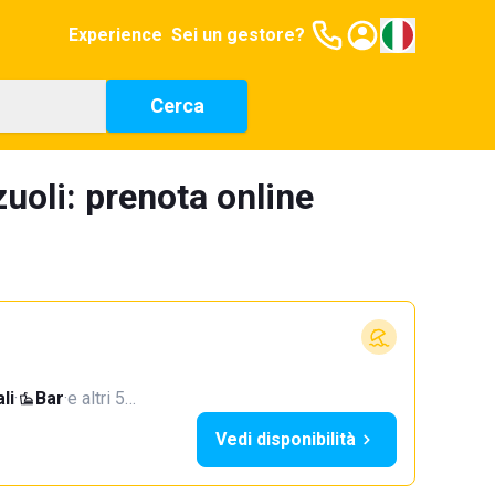
Experience
Sei un gestore?
Cerca
zuoli: prenota online
li
·
Bar
·
e altri 5…
Vedi disponibilità