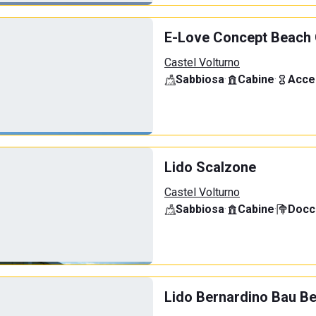
E-Love Concept Beach 
Castel Volturno
Sabbiosa
·
Cabine
·
Acce
Lido Scalzone
Castel Volturno
Sabbiosa
·
Cabine
·
Docci
Lido Bernardino Bau B