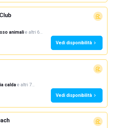
Club
sso animali
·
e altri 6…
Vedi disponibilità
a calda
·
e altri 7…
Vedi disponibilità
each