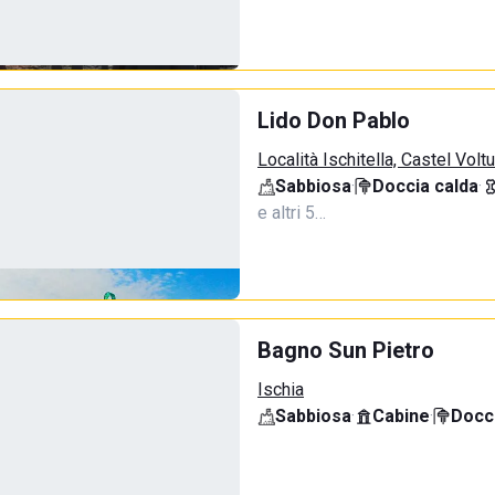
Lido Don Pablo
Località Ischitella, Castel Volt
Sabbiosa
·
Doccia calda
·
e altri 5…
Bagno Sun Pietro
Ischia
Sabbiosa
·
Cabine
·
Docci