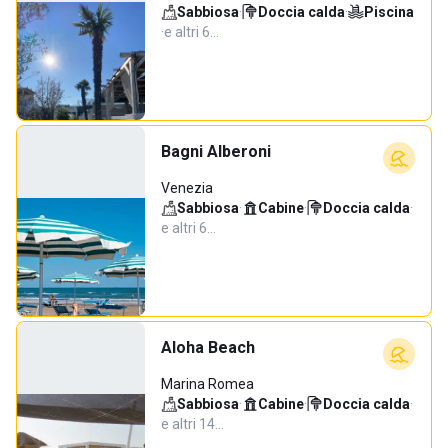
Sabbiosa
·
Doccia calda
·
Piscina
·
e altri 6…
Bagni Alberoni
Venezia
Sabbiosa
·
Cabine
·
Doccia calda
·
e altri 6…
Aloha Beach
Marina Romea
Sabbiosa
·
Cabine
·
Doccia calda
·
e altri 14…