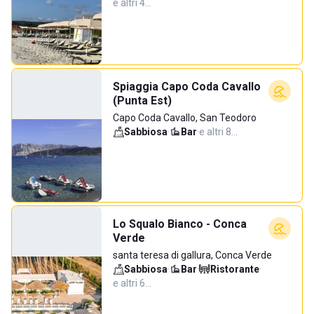
e altri 4…
Spiaggia Capo Coda Cavallo
(Punta Est)
Capo Coda Cavallo, San Teodoro
Sabbiosa
·
Bar
·
e altri 8…
Lo Squalo Bianco - Conca
Verde
santa teresa di gallura, Conca Verde
Sabbiosa
·
Bar
·
Ristorante
·
e altri 6…