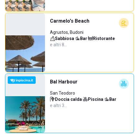
Carmelo's Beach
Agrustos, Budoni
Sabbiosa
·
Bar
·
Ristorante
·
e altri 8…
Bal Harbour
San Teodoro
Doccia calda
·
Piscina
·
Bar
·
e altri 3…