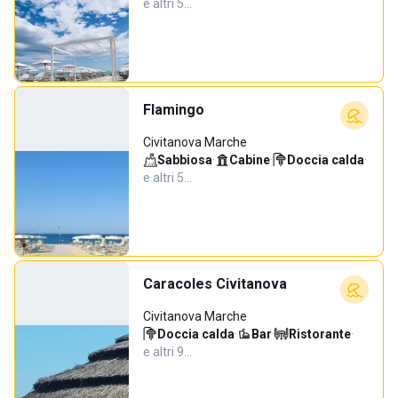
e altri 5…
Flamingo
Civitanova Marche
Sabbiosa
·
Cabine
·
Doccia calda
·
e altri 5…
Caracoles Civitanova
Civitanova Marche
Doccia calda
·
Bar
·
Ristorante
·
e altri 9…