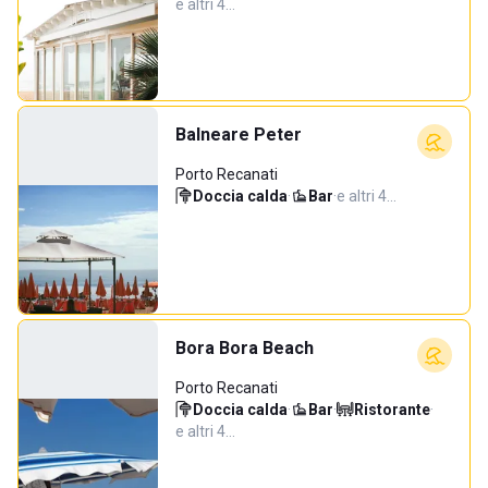
e altri 4…
Balneare Peter
Porto Recanati
Doccia calda
·
Bar
·
e altri 4…
Bora Bora Beach
Porto Recanati
Doccia calda
·
Bar
·
Ristorante
·
e altri 4…