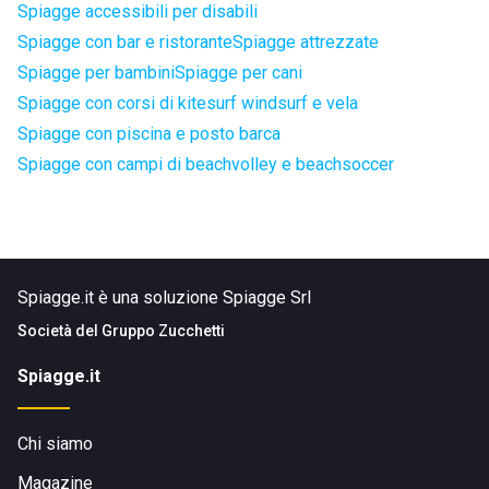
Spiagge accessibili per disabili
Spiagge con bar e ristorante
Spiagge attrezzate
Spiagge per bambini
Spiagge per cani
Spiagge con corsi di kitesurf windsurf e vela
Spiagge con piscina e posto barca
Spiagge con campi di beachvolley e beachsoccer
Spiagge.it è una soluzione Spiagge Srl
Società del
Gruppo Zucchetti
Spiagge.it
Chi siamo
Magazine