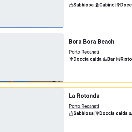
Sabbiosa
·
Cabine
·
Docci
Bora Bora Beach
Porto Recanati
Doccia calda
·
Bar
·
Rist
La Rotonda
Porto Recanati
Sabbiosa
·
Doccia calda
·