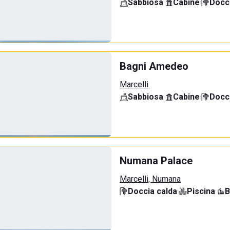
Sabbiosa
·
Cabine
·
Docci
Bagni Amedeo
Marcelli
Sabbiosa
·
Cabine
·
Docci
Numana Palace
Marcelli, Numana
Doccia calda
·
Piscina
·
B