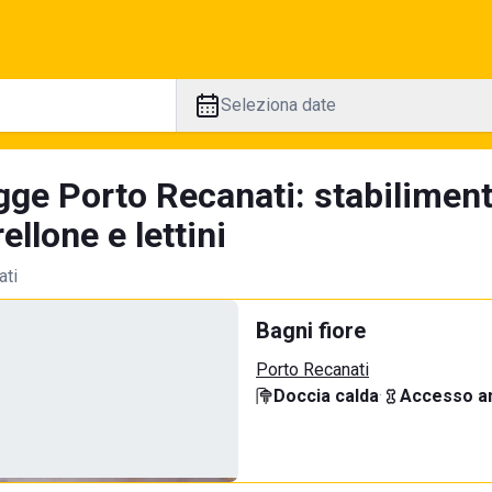
Seleziona date
gge Porto Recanati: stabiliment
llone e lettini
ati
Bagni fiore
Porto Recanati
Doccia calda
·
Accesso an