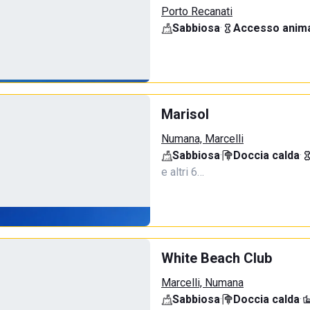
Porto Recanati
Sabbiosa
·
Accesso anima
Marisol
Numana, Marcelli
Sabbiosa
·
Doccia calda
·
e altri 6…
White Beach Club
Marcelli, Numana
Sabbiosa
·
Doccia calda
·