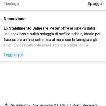
Tipologia
Spiaggia
Descrizione
Lo
Stabilimento Balneare Peter
offre ai suoi visitatori
una spaziosa e pulita spiaggia di soffice sabbia, ideale per
trascorrere un fine settimana al mare con la famiglia e gli
amici. È possibile noleggiare sdraio e ombrelloni, e
usufruire delle docce con acqua calda disponibili lungo
Leggi di più
l'area, perfette per rimuovere la salsedine dopo un tuffo in
mare. Inoltre, lo stabilimento vanta un bar dove sorseggiare
ottimi aperitivi, raccomandati soprattutto durante il tramonto
per la splendida vista sull'Adriatico, e un ristorante che
propone un ricco menu a base di pesce freschissimo e
piatti tradizionali amati anche dai più piccoli. Grazie
all'attenzione e alla cura del personale, il Balneare Peter è
la scelta ideale per trascorrere vacanze rilassanti e serene.
Via Palestro, Concessione 21, 62017, Porto Recanati