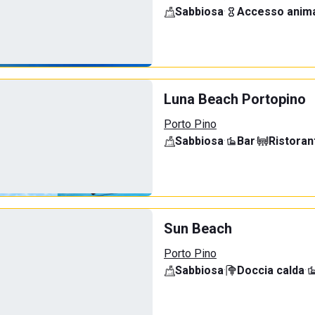
Sabbiosa
·
Accesso anima
Luna Beach Portopino
Porto Pino
Sabbiosa
·
Bar
·
Ristoran
Sun Beach
Porto Pino
Sabbiosa
·
Doccia calda
·