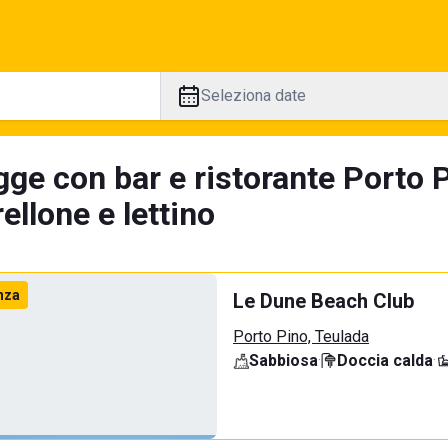
Seleziona date
gge con bar e ristorante Porto P
llone e lettino
nza
Le Dune Beach Club
Porto Pino, Teulada
Sabbiosa
·
Doccia calda
·