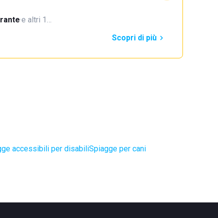
orante
·
e altri 1…
Scopri di più
ge accessibili per disabili
Spiagge per cani