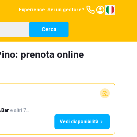
Experience
Sei un gestore?
Cerca
ino: prenota online
Bar
·
e altri 7…
Vedi disponibilità