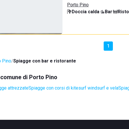
Porto Pino
Doccia calda
·
Bar
·
Rist
1
o Pino
Spiagge con bar e ristorante
l comune di Porto Pino
gge attrezzate
Spiagge con corsi di kitesurf windsurf e vela
Spiag