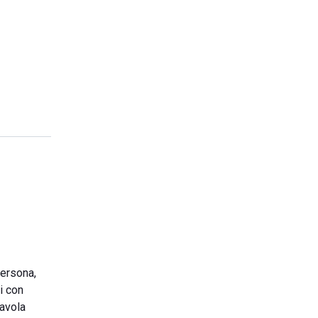
persona,
i con
tavola