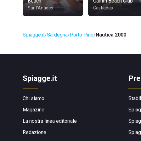
Beach
Gamm Beach Club
Sant'Antioco
Castiadas
Spiagge.it
Sardegna
Porto Pino
Nautica 2000
Spiagge.it
Pre
Chi siamo
Stabi
Magazine
Spiag
La nostra linea editoriale
Spiag
Redazione
Spiag