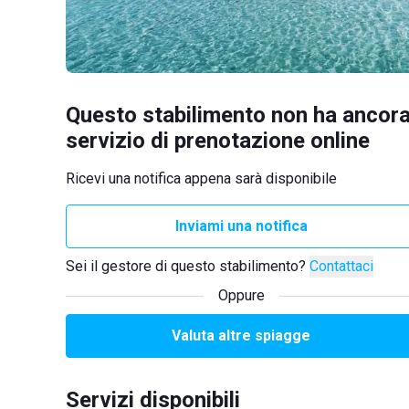
Questo stabilimento non ha ancora
servizio di prenotazione online
Ricevi una notifica appena sarà disponibile
Inviami una notifica
Sei il gestore di questo stabilimento?
Contattaci
Oppure
Valuta altre spiagge
Servizi disponibili