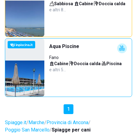
Sabbiosa
·
Cabine
·
Doccia calda
·
e altri 8…
Aqua Piscine
Fano
Cabine
·
Doccia calda
·
Piscina
·
e altri 5…
1
Spiagge.it
Marche
Provincia di Ancona
Poggio San Marcello
Spiagge per cani