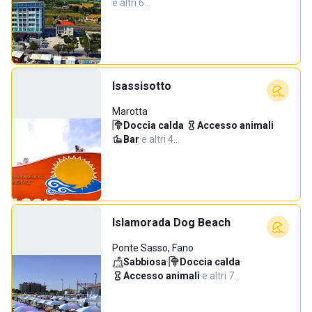
e altri 6…
Isassisotto
Marotta
Doccia calda
·
Accesso animali
·
Bar
·
e altri 4…
Islamorada Dog Beach
Ponte Sasso, Fano
Sabbiosa
·
Doccia calda
·
Accesso animali
·
e altri 7…