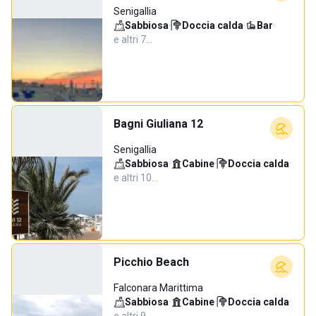
Senigallia
Sabbiosa
·
Doccia calda
·
Bar
·
e altri 7…
Bagni Giuliana 12
Senigallia
Sabbiosa
·
Cabine
·
Doccia calda
·
e altri 10…
Picchio Beach
Falconara Marittima
Sabbiosa
·
Cabine
·
Doccia calda
·