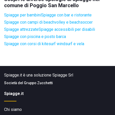
comune di Poggio San Marcello
Spiagge per bambini
Spiagge con bar e ristorante
Spiagge con campi di beachvolley e beachsoccer
Spiagge attrezzate
Spiagge accessibili per disabili
Spiagge con piscina e posto barca
Spiagge con corsi di kitesurf windsurf e vela
Spiagge.it è una soluzione Spiagge Srl
Società del
Gruppo Zucchetti
Spiagge.it
Chi siamo