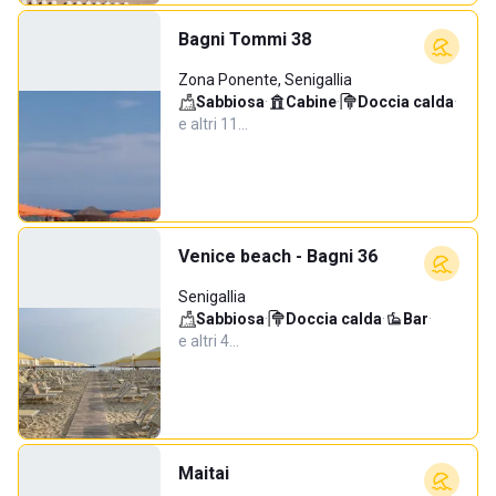
Bagni Tommi 38
Zona Ponente, Senigallia
Sabbiosa
·
Cabine
·
Doccia calda
·
e altri 11…
Venice beach - Bagni 36
Senigallia
Sabbiosa
·
Doccia calda
·
Bar
·
e altri 4…
Maitai