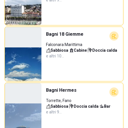
e altri 9…
Bagni 18 Giemme
Falconara Marittima
Sabbiosa
·
Cabine
·
Doccia calda
·
e altri 10…
Bagni Hermes
Torrette, Fano
Sabbiosa
·
Doccia calda
·
Bar
·
e altri 9…