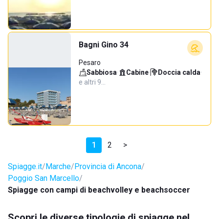
Bagni Gino 34
Pesaro
Sabbiosa
·
Cabine
·
Doccia calda
·
e altri 9…
1
2
>
Spiagge.it
Marche
Provincia di Ancona
Poggio San Marcello
Spiagge con campi di beachvolley e beachsoccer
Scopri le diverse tipologie di spiagge nel