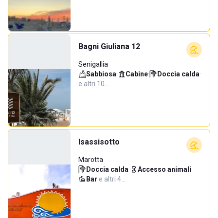
Bagni Giuliana 12
Senigallia
Sabbiosa
·
Cabine
·
Doccia calda
·
e altri 10…
Isassisotto
Marotta
Doccia calda
·
Accesso animali
·
Bar
·
e altri 4…