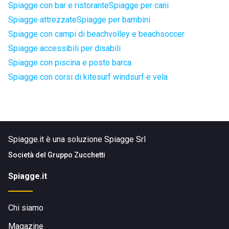
Spiagge con bar e ristorante
Spiagge per cani
Spiagge attrezzate
Spiagge per bambini
Spiagge con campi di beachvolley e beachsoccer
Spiagge accessibili per disabili
Spiagge con piscina e posto barca
Spiagge con corsi di kitesurf windsurf e vela
Spiagge.it è una soluzione Spiagge Srl
Società del
Gruppo Zucchetti
Spiagge.it
Chi siamo
Magazine