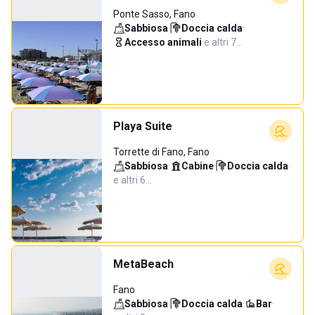
Ponte Sasso, Fano
Sabbiosa
·
Doccia calda
·
Accesso animali
·
e altri 7…
Playa Suite
Torrette di Fano, Fano
Sabbiosa
·
Cabine
·
Doccia calda
·
e altri 6…
MetaBeach
Fano
Sabbiosa
·
Doccia calda
·
Bar
·