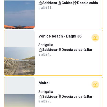
Sabbiosa
·
Cabine
·
Doccia calda
·
e altri 11…
Venice beach - Bagni 36
Senigallia
Sabbiosa
·
Doccia calda
·
Bar
·
e altri 4…
Maitai
Senigallia
Sabbiosa
·
Doccia calda
·
Bar
·
e altri 7…