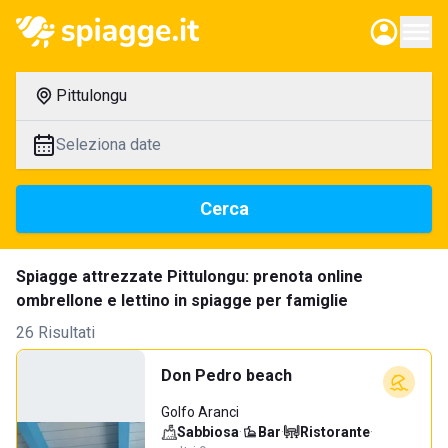
Pittulongu
Seleziona date
Cerca
Spiagge attrezzate Pittulongu: prenota online
ombrellone e lettino in spiagge per famiglie
26 Risultati
Don Pedro beach
Golfo Aranci
Sabbiosa
·
Bar
·
Ristorante
·