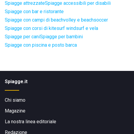
Spiagge attrezzate
Spiagge accessibili per disabili
Spiagge con bar e ristorante
Spiagge con campi di beachvolley e beachsoccer
Spiagge con corsi di kitesurf windsurf e vela
Spiagge per cani
Spiagge per bambini
Spiagge con piscina e posto barca
Spiagge.it
Chi siamo
Magazine
La nostra linea editoriale
Redazione