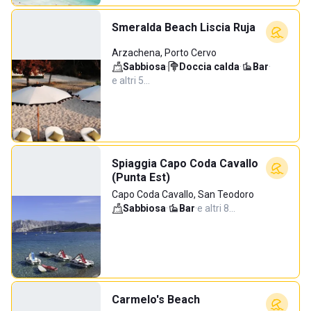
Smeralda Beach Liscia Ruja
Arzachena, Porto Cervo
Sabbiosa
·
Doccia calda
·
Bar
·
e altri 5…
Spiaggia Capo Coda Cavallo
(Punta Est)
Capo Coda Cavallo, San Teodoro
Sabbiosa
·
Bar
·
e altri 8…
Carmelo's Beach