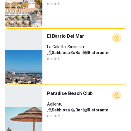
e altri 6…
El Barrio Del Mar
La Caletta, Siniscola
Sabbiosa
·
Bar
·
Ristorante
·
e altri 6…
Paradise Beach Club
Aglientu
Sabbiosa
·
Bar
·
Ristorante
·
e altri 5…