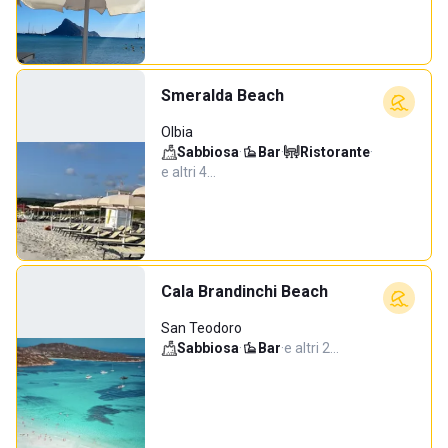
Smeralda Beach
Olbia
Sabbiosa
·
Bar
·
Ristorante
·
e altri 4…
Cala Brandinchi Beach
San Teodoro
Sabbiosa
·
Bar
·
e altri 2…