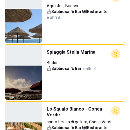
Agrustos, Budoni
Sabbiosa
·
Bar
·
Ristorante
·
e altri 8…
Spiaggia Stella Marina
Budoni
Sabbiosa
·
Bar
·
e altri 3…
Lo Squalo Bianco - Conca
Verde
santa teresa di gallura, Conca Verde
Sabbiosa
·
Bar
·
Ristorante
·