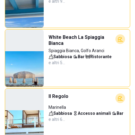
e altri 9…
White Beach La Spiaggia
Bianca
Spiaggia Bianca, Golfo Aranci
Sabbiosa
·
Bar
·
Ristorante
·
e altri 5…
Il Regolo
Marinella
Sabbiosa
·
Accesso animali
·
Bar
·
e altri 6…