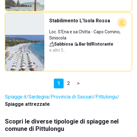
Stabilimento L'Isola Rossa
Loc. S'Ena e sa Chitta - Capo Comino,
Siniscola
Sabbiosa
·
Bar
·
Ristorante
·
e altri 5…
1
2
>
Spiagge.it
Sardegna
Provincia di Sassari
Pittulongu
Spiagge attrezzate
Scopri le diverse tipologie di spiagge nel
comune di Pittulongu