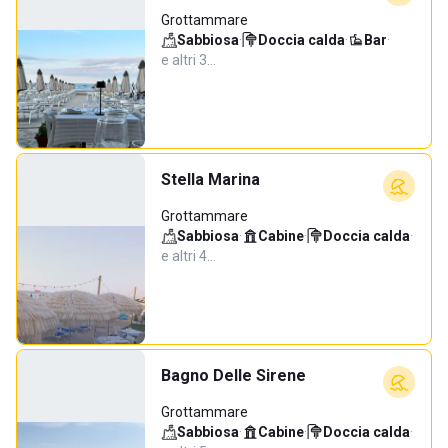
Grottammare
Sabbiosa
·
Doccia calda
·
Bar
·
e altri 3…
Stella Marina
Grottammare
Sabbiosa
·
Cabine
·
Doccia calda
·
e altri 4…
Bagno Delle Sirene
Grottammare
Sabbiosa
·
Cabine
·
Doccia calda
·