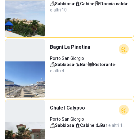
Sabbiosa
·
Cabine
·
Doccia calda
·
e altri 10…
Bagni La Pinetina
Porto San Giorgio
Sabbiosa
·
Bar
·
Ristorante
·
e altri 4…
Chalet Calypso
Porto San Giorgio
Sabbiosa
·
Cabine
·
Bar
·
e altri 1…