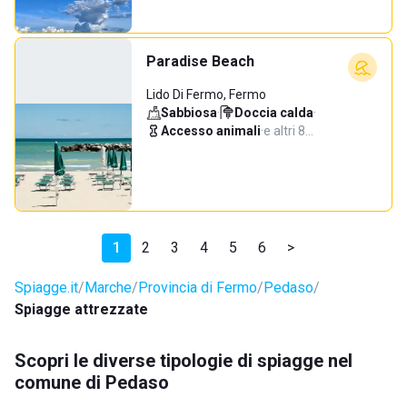
Paradise Beach
Lido Di Fermo, Fermo
Sabbiosa
·
Doccia calda
·
Accesso animali
·
e altri 8…
1
2
3
4
5
6
>
Spiagge.it
Marche
Provincia di Fermo
Pedaso
Spiagge attrezzate
Scopri le diverse tipologie di spiagge nel
comune di Pedaso