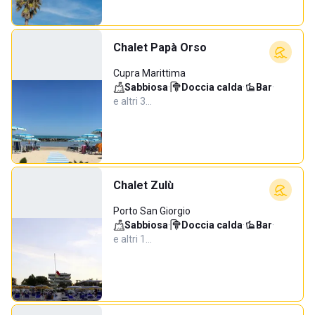
Chalet Papà Orso
Cupra Marittima
Sabbiosa
·
Doccia calda
·
Bar
·
e altri 3…
Chalet Zulù
Porto San Giorgio
Sabbiosa
·
Doccia calda
·
Bar
·
e altri 1…