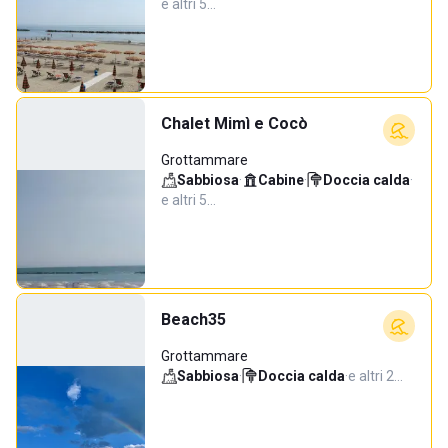
e altri 5…
Chalet Mimì e Cocò
Grottammare
Sabbiosa
·
Cabine
·
Doccia calda
·
e altri 5…
Beach35
Grottammare
Sabbiosa
·
Doccia calda
·
e altri 2…